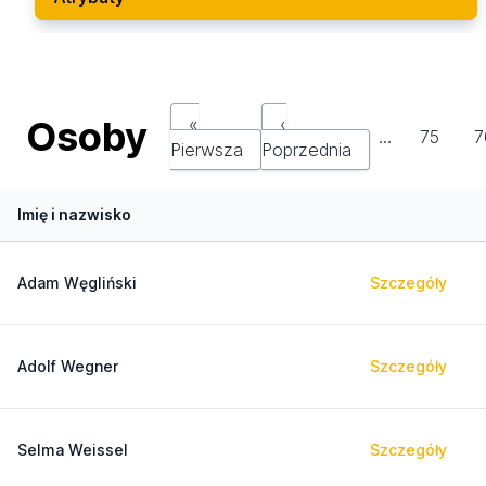
Osoby
«
‹
…
75
7
Pierwsza
Poprzednia
Imię i nazwisko
Adam Węgliński
Szczegóły
Adolf Wegner
Szczegóły
Selma Weissel
Szczegóły