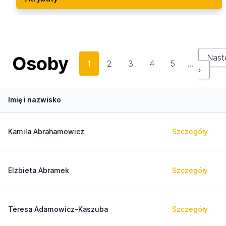
Osoby
Nast
1
2
3
4
5
…
›
Imię i nazwisko
Kamila Abrahamowicz
Szczegóły
Elżbieta Abramek
Szczegóły
Teresa Adamowicz-Kaszuba
Szczegóły