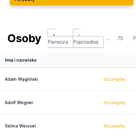
Osoby
«
‹
…
75
7
Pierwsza
Poprzednia
Imię i nazwisko
Adam Węgliński
Szczegóły
Adolf Wegner
Szczegóły
Selma Weissel
Szczegóły