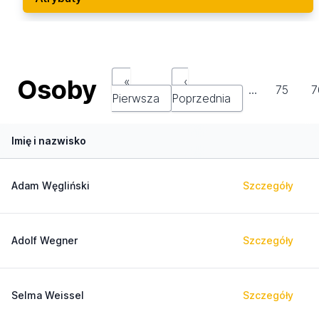
Osoby
«
‹
…
75
7
Pierwsza
Poprzednia
Imię i nazwisko
Adam Węgliński
Szczegóły
Adolf Wegner
Szczegóły
Selma Weissel
Szczegóły