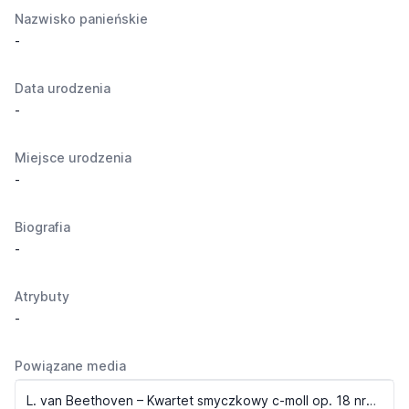
Nazwisko panieńskie
-
Data urodzenia
-
Miejsce urodzenia
-
Biografia
-
Atrybuty
-
Powiązane media
L. van Beethoven – Kwartet smyczkowy c-moll op. 18 nr 4, cz. II