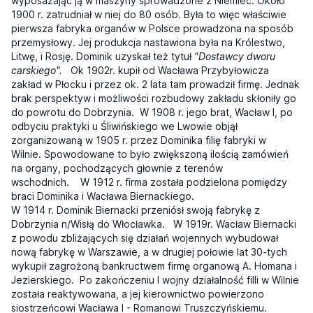
wyposażając ją w maszyny sprowadzone z Niemiec. Około
1900 r. zatrudniał w niej do 80 osób. Była to więc właściwie
pierwsza fabryka organów w Polsce prowadzona na sposób
przemysłowy. Jej produkcja nastawiona była na Królestwo,
Litwę, i Rosję. Dominik uzyskał też tytuł
"Dostawcy dworu
carskiego".
Ok 1902r. kupił od Wacława Przybyłowicza
zakład w Płocku i przez ok. 2 lata tam prowadził firmę. Jednak
brak perspektyw i możliwości rozbudowy zakładu skłoniły go
do powrotu do Dobrzynia. W 1908 r. jego brat, Wacław I, po
odbyciu praktyki u Śliwińskiego we Lwowie objął
zorganizowaną w 1905 r. przez Dominika filię fabryki w
Wilnie. Spowodowane to było zwiększoną ilością zamówień
na organy, pochodzących głownie z terenów
wschodnich. W 1912 r. firma została podzielona pomiędzy
braci Dominika i Wacława Biernackiego.
W 1914 r. Dominik Biernacki przeniósł swoją fabrykę z
Dobrzynia n/Wisłą do Włocławka. W 1919r. Wacław Biernacki
z powodu zbliżających się działań wojennych wybudował
nową fabrykę w Warszawie, a w drugiej połowie lat 30-tych
wykupił zagrożoną bankructwem firmę organową A. Homana i
Jezierskiego. Po zakończeniu I wojny działalność filli w Wilnie
została reaktywowana, a jej kierownictwo powierzono
siostrzeńcowi Wacława I - Romanowi Truszczyńskiemu.