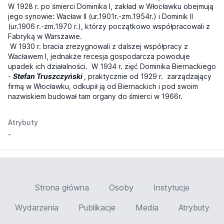
W 1928 r. po śmierci Dominika I, zakład w Włocławku obejmują
jego synowie: Wacław II (ur.1901r.-zm.1954r.) i Dominik II
(ur.1906 r.-zm.1970 r.), którzy początkowo współpracowali z
Fabryką w Warszawie.
W 1930 r. bracia zrezygnowali z dalszej współpracy z
Wacławem I, jednakże recesja gospodarcza powoduje
upadek ich działalności. W 1934 r. zięć Dominika Biernackiego
-
Stefan Truszczyński
, praktycznie od 1929 r. zarządzający
firmą w Włocławku, odkupił ją od Biernackich i pod swoim
nazwiskiem budował tam organy do śmierci w 1966r.
Atrybuty
-
Strona główna
Osoby
Instytucje
Wydarzenia
Publikacje
Media
Atrybuty