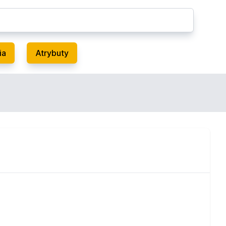
ia
Atrybuty