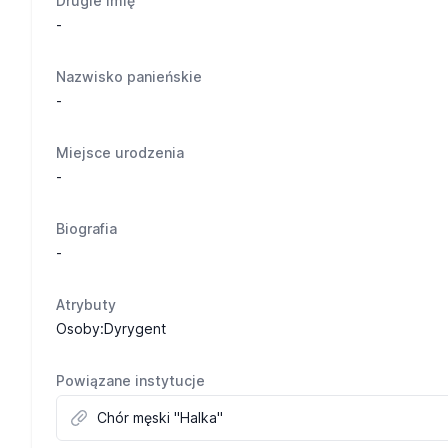
Drugie imię
-
Nazwisko panieńskie
-
Miejsce urodzenia
-
Biografia
-
Atrybuty
Osoby:Dyrygent
Powiązane instytucje
Chór męski "Halka"