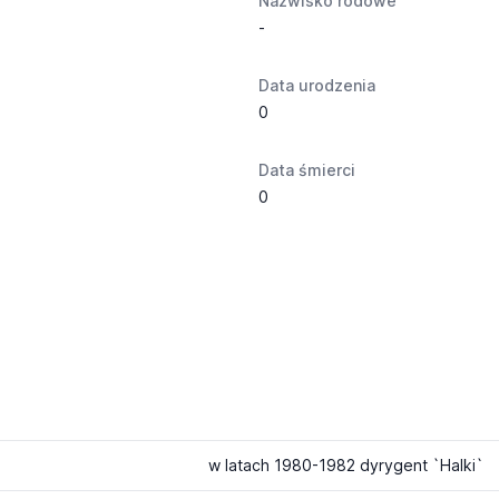
Nazwisko rodowe
-
Data urodzenia
0
Data śmierci
0
w latach 1980-1982 dyrygent `Halki`