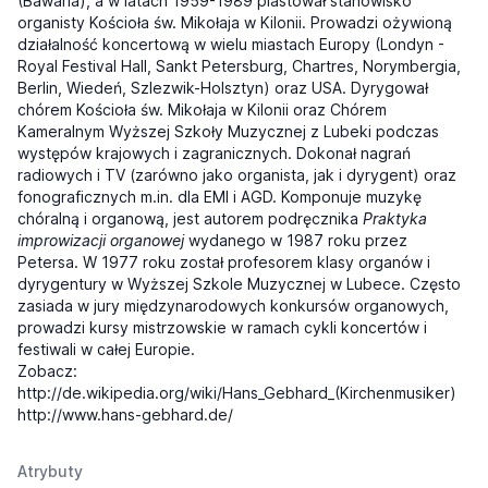
(Bawaria), a w latach 1959-1989 piastował stanowisko
organisty Kościoła św. Mikołaja w Kilonii. Prowadzi ożywioną
działalność koncertową w wielu miastach Europy (Londyn -
Royal Festival Hall, Sankt Petersburg, Chartres, Norymbergia,
Berlin, Wiedeń, Szlezwik-Holsztyn) oraz USA. Dyrygował
chórem Kościoła św. Mikołaja w Kilonii oraz Chórem
Kameralnym Wyższej Szkoły Muzycznej z Lubeki podczas
występów krajowych i zagranicznych. Dokonał nagrań
radiowych i TV (zarówno jako organista, jak i dyrygent) oraz
fonograficznych m.in. dla EMI i AGD. Komponuje muzykę
chóralną i organową, jest autorem podręcznika
Praktyka
improwizacji organowej
wydanego w 1987 roku przez
Petersa. W 1977 roku został profesorem klasy organów i
dyrygentury w Wyższej Szkole Muzycznej w Lubece. Często
zasiada w jury międzynarodowych konkursów organowych,
prowadzi kursy mistrzowskie w ramach cykli koncertów i
festiwali w całej Europie.
Zobacz:
http://de.wikipedia.org/wiki/Hans_Gebhard_(Kirchenmusiker)
http://www.hans-gebhard.de/
Atrybuty