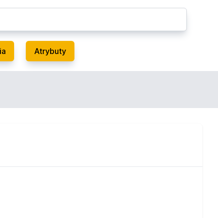
ia
Atrybuty