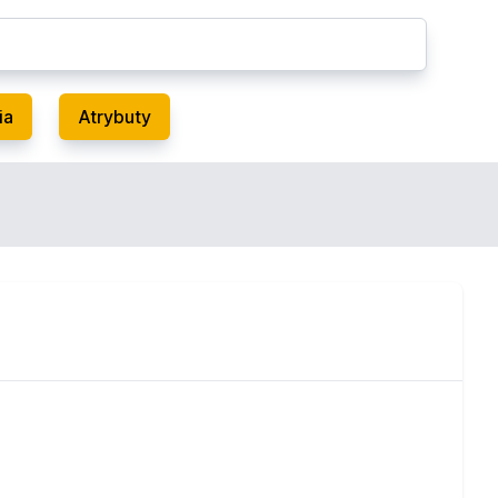
ia
Atrybuty