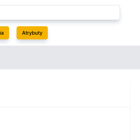
ia
Atrybuty