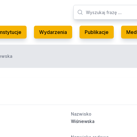
Instytucje
Wydarzenia
Publikacje
Med
iewska
Nazwisko
Wiśniewska