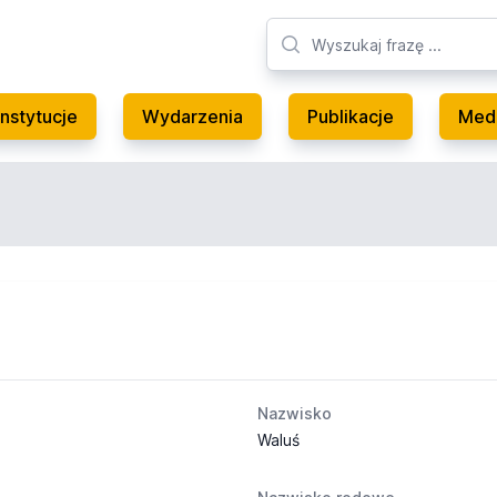
Instytucje
Wydarzenia
Publikacje
Med
Nazwisko
Waluś