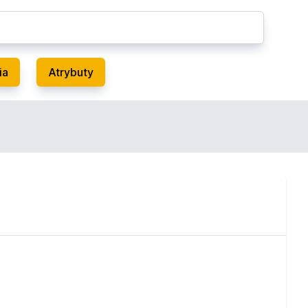
ia
Atrybuty