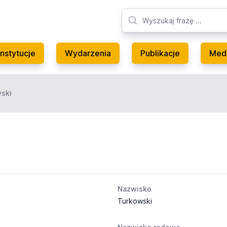
Instytucje
Wydarzenia
Publikacje
Med
wski
Nazwisko
Turkowski