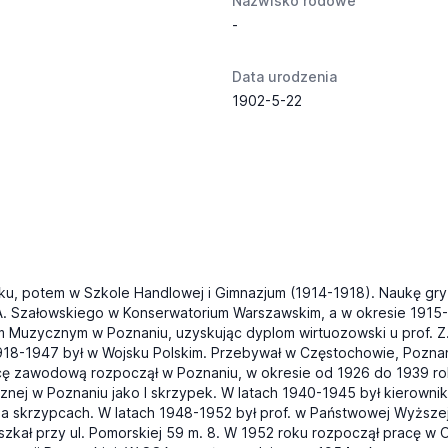
Nazwisko rodowe
-
Data urodzenia
1902-5-22
u, potem w Szkole Handlowej i Gimnazjum (1914-1918). Naukę gry n
. A. Szałowskiego w Konserwatorium Warszawskim, a w okresie 1915-
 Muzycznym w Poznaniu, uzyskując dyplom wirtuozowski u prof. Z.
918-1947 był w Wojsku Polskim. Przebywał w Częstochowie, Poznani
Pracę zawodową rozpoczął w Poznaniu, w okresie od 1926 do 1939 rok
znej w Poznaniu jako I skrzypek. W latach 1940-1945 był kierowni
ry na skrzypcach. W latach 1948-1952 był prof. w Państwowej Wyżs
kał przy ul. Pomorskiej 59 m. 8. W 1952 roku rozpoczął pracę w O