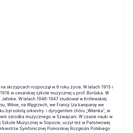
a skrzypcach rozpoczął w 6 roku życia. W latach 1915 i
1918 w cesarskiej szkole muzycznej u prof. Borûska. W
 Jahnke. W latach 1946-1947 studiował w Królewskiej
u, Wilnie, na Węgrzech, we Francji (za kampanię we
u był solistą orkiestry
i dyrygentem chóru „Wilenka”, w
kiem ośrodka muzycznego w Szwajcarii. W czasie nauki w
zej Szkole Muzycznej w Sopocie, uczył też w Państwowej
rkiestrze Symfonicznej Pomorskiej Rozgłośni Polskiego