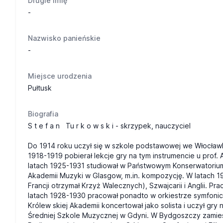
Drugie imię
-
Nazwisko panieńskie
-
Miejsce urodzenia
Pułtusk
Biografia
S t e f a n Tu r k o w s k i - skrzypek, nauczyciel
Do 1914 roku uczył się w szkole podstawowej we Włocławk
1918-1919 pobierał lekcje gry na tym instrumencie u prof
latach 1925-1931 studiował w Państwowym Konserwatorium
Akademii Muzyki w Glasgow, m.in. kompozycję. W latach 1
Francji otrzymał Krzyż Walecznych), Szwajcarii i Anglii. 
latach 1928-1930 pracował ponadto w orkiestrze symfonic
Królew skiej Akademii koncertował jako solista i uczył g
Średniej Szkole Muzycznej w Gdyni. W Bydgoszczy zamiesz