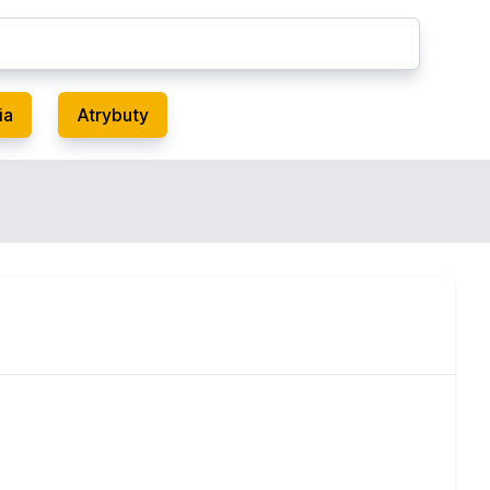
ia
Atrybuty