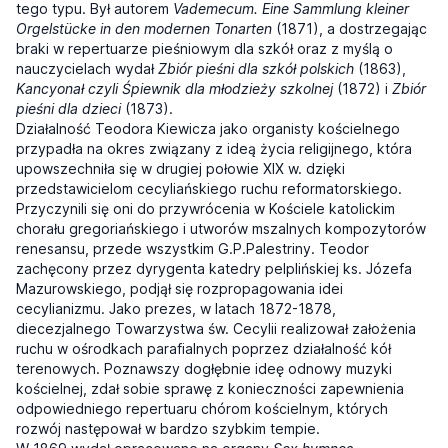
tego typu. Był autorem
Vademecum. Eine Sammlung kleiner
Orgelstücke in den modernen Tonarten
(1871), a dostrzegając
braki w repertuarze pieśniowym dla szkół oraz z myślą o
nauczycielach wydał
Zbiór pieśni dla szkół polskich
(1863),
Kancyonał czyli Śpiewnik dla młodzieży szkolnej
(1872) i
Zbiór
pieśni dla dzieci
(1873).
Działalność Teodora Kiewicza jako organisty kościelnego
przypadła na okres związany z ideą życia religijnego, która
upowszechniła się w drugiej połowie XIX w. dzięki
przedstawicielom cecyliańskiego ruchu reformatorskiego.
Przyczynili się oni do przywrócenia w Kościele katolickim
chorału gregoriańskiego i utworów mszalnych kompozytorów
renesansu, przede wszystkim G.P.Palestriny. Teodor
zachęcony przez dyrygenta katedry pelplińskiej ks. Józefa
Mazurowskiego, podjął się rozpropagowania idei
cecylianizmu. Jako prezes, w latach 1872-1878,
diecezjalnego Towarzystwa św. Cecylii realizował założenia
ruchu w ośrodkach parafialnych poprzez działalność kół
terenowych. Poznawszy dogłębnie ideę odnowy muzyki
kościelnej, zdał sobie sprawę z konieczności zapewnienia
odpowiedniego repertuaru chórom kościelnym, których
rozwój następował w bardzo szybkim tempie.