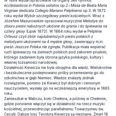
W 1869 wydał opracowane na organy
Sex hymnos
ecclesiasticos in Polonia usitatos
op.2 i
Missa de Beata Maria
Virginae dedicata Collegio Mariano Pelplinensi
op.3. W 1872
roku wydał
Wybór szczegółowy pieśni kościelnych.
Wraz z
Józefem Mazurowskim opracował muzycznie
Melodye do
zbioru pieśni nabożnych ułożone do grania i do śpiewania na
cztery głosy
(Lipsk 1872). W 1884 roku wydał w Pelplinie
Orfeusz czyli zbiór najulubieńszych pieśni polskich z
melodyami ułożonemi na 4 męskie głosy
, zawierający m.in.
pieśń
Jeszcze Polska nie zginęła.
Publikacja miała wspierać
ruch śpiewaczy na ziemiach polskich pod zaborem pruskim,
którego zadaniem była obrona języka polskiego, kultury i
własnej tożsamości narodowej.
Działalność Kiewicza nie była obojętna dla władz. Wielokrotnie
i bezskutecznie podejmowano próby przeniesienia go do
szkolnictwa w głąb Niemiec. Władze znalazły jednak
rozwiązenie, pomimo że Kiewicz był dobrym i cenionym
nauczycielem, wysłały go na wcześniejszą emeryturę w 1885
roku.
Zamieszkał w Wabczu, koło Chełmna, a później w Chełmnie,
gdzie ponownie włączył się w działalność na rzecz muzyki
kościelnej, przewodnicząc parafialnemu Towarzystwu św.
Cecylii. Dalsze losy Teodora Kiewicza są nieznane. Zmarł 18