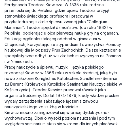
Ferdynanda Teodora Kiewicza. W 1835 roku rodzina
przeniosła się do Pelplina, gdzie ojciec Teodora przyjął
stanowisko świeckiego profesora i pracował w
przykatedralnej szkole śpiewu zwanej jako "Collegium
Marianum". Teodor spędził dzieciństwo (do roku 1842) w
Pelplinie, pobierając u ojca pierwszą naukę gry na organach.
Edukację ogólnokształcącą odebrał w gimnazjum w
Chojnicach, korzystając ze stypendium Towarzystwa Pomocy
Naukowej dla Młodzieży Prus Zachodnich. Dalsze kształcenie
specjalistyczne odbył już w szkołach muzycznych na Pomorzu
i w Niemczech.
Pracę nauczyciela śpiewu, muzyki i języka polskiego
rozpoczął Kiewicz w 1866 roku w szkole średniej, jaką było
nowo założone Königliches Katolisches Schullehrer-Seminar
zu Berent (Królewskie Katolickie Seminarium Nauczycielskie w
Kościerzynie). Teodor Kiewicz pracował również jako
organista kościelny. Do lat 1974-1876, kiedy władze pruskie
wydały zarządzenia zakazujące łączenia zawodu
nauczycielskiego ze służbą w kościele.
Kiewicz mocno zaangażował się w pracę dydaktyczno-
wychowawczą. Dbał o wysoki poziom nauczania i pod tym
względem seminarium stało się wzroem dla innych placówek