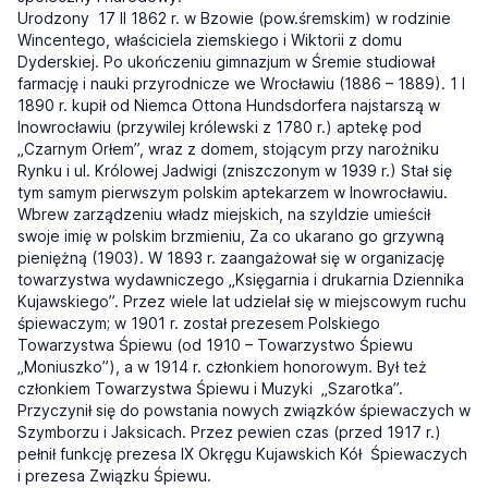
Urodzony
17 II 1862 r. w Bzowie (pow.śremskim) w rodzinie
Wincentego, właściciela ziemskiego i Wiktorii z domu
Dyderskiej. Po ukończeniu gimnazjum w Śremie studiował
farmację i nauki przyrodnicze we Wrocławiu (1886 – 1889). 1 I
1890 r. kupił od Niemca Ottona Hundsdorfera najstarszą w
Inowrocławiu (przywilej królewski z 1780 r.) aptekę pod
„Czarnym Orłem”, wraz z domem, stojącym przy narożniku
Rynku i ul. Królowej Jadwigi (zniszczonym w 1939 r.) Stał się
tym samym pierwszym polskim aptekarzem w Inowrocławiu.
Wbrew zarządzeniu władz miejskich, na szyldzie umieścił
swoje imię w polskim brzmieniu, Za co ukarano go grzywną
pieniężną (1903). W 1893 r. zaangażował się w organizację
towarzystwa wydawniczego „Księgarnia i drukarnia Dziennika
Kujawskiego”. Przez wiele lat udzielał się w miejscowym ruchu
śpiewaczym; w 1901 r. został prezesem Polskiego
Towarzystwa Śpiewu (od 1910 – Towarzystwo Śpiewu
„Moniuszko”), a w 1914 r. członkiem honorowym. Był też
członkiem Towarzystwa Śpiewu i Muzyki
„Szarotka”.
Przyczynił się do powstania nowych związków śpiewaczych w
Szymborzu i Jaksicach. Przez pewien czas (przed 1917 r.)
pełnił funkcję prezesa IX Okręgu Kujawskich Kół
Śpiewaczych
i prezesa Związku Śpiewu.