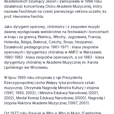
Akademickich Szumiący Jesion i zainicjowała w 1988 roku
działalność koncertową Chóru Akademii Muzycznej, który
nazwała Feichtinum na cześć pierwszego rektora uczelni, ks.
prof. Hieronima Feichta.
Jako dyrygent operowy, chórmistrz i z zespołem muzyki
dawnej występowała wielokrotnie na festiwalach i koncertach
w kraju i za granicą (Niemcy, Włochy, Jugosławia, Francja,
Holandia, Belgia, Białoruś, Czechy, Rosja, Hiszpania).
Działalność pedagogiczna: 1961-1971 - klasa zespołów
operowych i dyrygentury chóralnej w AMFC w Warszawie;
1980-1983 - klasa zespołów operowych, a od 1983 - klasa
dyrygentury chóralnej w Akademii Muzycznej im. Karola
Lipińskiego we Wrocławiu.
W lipcu 1993 roku otrzymała z rąk Prezydenta
Rzeczypospolitej Lecha Wałęsy tytuł profesora sztuki
muzycznej. Otrzymała Nagrodę Ministra Kultury I stopnia
(1991, 1993, 2002), i Ministra Edukacji Narodowej (2001,
2002), Medal Komisji Edukacji Narodowej (2000), Nagrodę I
stopnia Rektora Akademii Muzycznej (1997, 2001).
Od 1977 roku figuruje w Who is Who in Music (Cambridge,