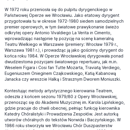
W 1972 roku przeniosła się do pulpitu dyrygenckiego w
Państwowej Operze we Wrocławiu. Jako etatowy dyrygent
przygotowała tu w okresie 1972-1980 siedem samodzielnych
premier operowych, w tym światowe prawykonanie świeżo
odkrytej opery Antonio Vivaldiego La Verita in Cimento,
wprowadzając następnie tę pozycję na scenę kameralną
Teatru Wielkiego w Warszawie (premiery: Wrocław 1979 r.,
Warszawa 1981 r.), i prowadząc ją jako gościnny dyrygent do
końca roku 1984. W Operze Wrocławskiej dyrygowała ponad
dwudziestoma pozycjami światowego repertuaru, jak m.in.
Weselem Figara i Cosi fan Tutte Mozarta, Traviatą Verdiego,
Eugeniuszem Onieginem Czajkowskiego, Katią Kabanową
Janacka czy wreszcie Halką i Strasznym Dworem Moniuszki.
Kontestując metody artystycznego kierowania Teatrem,
odeszła z końcem sezonu 1979/80 z Opery Wrocławskiej,
przenosząc się do Akademii Muzycznej im. Karola Lipińskiego,
gdzie pracuje do chwili obecnej, pełniąc funkcję kierownika
Katedry Chóralistyki i Prowadzenia Zespołów. Jest autorką
utworów chóralnych do tekstów Norwida i Baczyńskiego. W
1986 roku stworzyła we Wrocławiu Chór Duszpasterstw