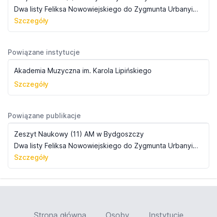
Dwa listy Feliksa Nowowiejskiego do Zygmunta Urbanyi`ego z lat 1928-1932 oraz inne dokumenty z życia muzycznego Bydgoszczy w latach 1911-1937
Szczegóły
Powiązane instytucje
Akademia Muzyczna im. Karola Lipińskiego
Szczegóły
Powiązane publikacje
Zeszyt Naukowy (11) AM w Bydgoszczy
Dwa listy Feliksa Nowowiejskiego do Zygmunta Urbanyi`ego z lat 1928-1929 oraz inne dokumenty z życia muzycznego Bydgoszczy w latach 1920-1937 (zachowane w archiwum rodzinnym dzieci: Zofii i Zbigniewa Urbanyi`ch, s. 47-62
Szczegóły
Strona główna
Osoby
Instytucje