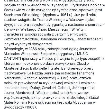
klasie Lucjana Galona w PSM II st. w Bydgoszczy (1955),
podjęła studia w Akademii Muzycznej im. Fryderyka Chopina w
Warszawie w klasie dyrygentury symfoniczno-operowej prof.
Stanisława Wisłockiego (dyplom w 1961 r.). Już po II roku
studiów wstąpiła do Teatru Wielkiego w Warszawie jako
dyrygent chóru i asystent dyrygenta, a następnie chórmistrz -
kierownik Wielkiego Chóru Mieszanego TW. W tym
charakterze współpracowała z Jerzym Semkowem,
Kazimierzem Kordem, Bohdanem Wodiczką, Janem Krenzem i
innymi wybitnymi dyrygentami.
Równolegle, w 1966 roku, założyła pod egidą Jeunesses
Musicales Warszawski Zespół Madrygałowy I MUSICI
CANTANTI (pierwszy w Polsce po wojnie tego typu zespół), z
którym m.in. dokonała polskich prawykonań: Claudio
Monteverdiego Ballo delle Ingrate, Banchieriego opery
madrygałowej La Pazzia Senile (na estradzie Filharmonii
Narodowe i w formie scenicznej w TVP) oraz licznych
polskich prawykonań muzyki dawnej wokalnej i wokalno-
instrumentalnej (Dufay, Cavalieri, Gabrieli, Jannequin, Le
Jeune, Monteverdi, Waelrant etc.), a także utworów
współczesnych, jak np. prawykonanie znakomitego Stabat
Mater Romana Padlewskiego na Festiwalu Muzycznym w
Bydgoszczy (1968).