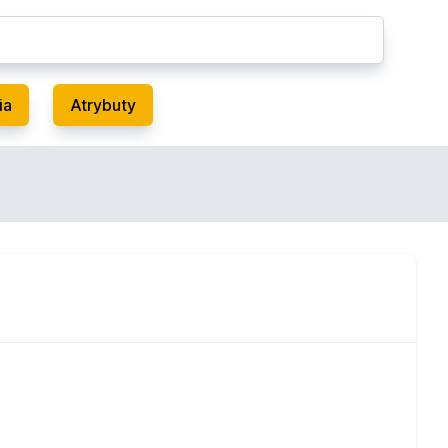
ia
Atrybuty