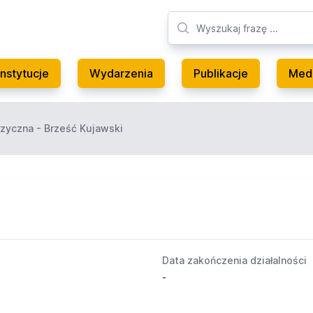
Instytucje
Wydarzenia
Publikacje
Med
zyczna - Brześć Kujawski
Data zakończenia działalności
-