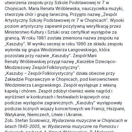
utworzenia zespołu przy Szkole Podstawowej nr 7 w
Chojnicach. Maria Renata Wróblewska, nauczycielka muzyki,
stworzyła chór i grup
ę
taneczn
ą
. Przyj
ę
to nazw
ę
„Zespół
Artystyczny Szkoły Podstawowej nr 7 w Chojnicach”. Wysoki
poziom artystyczny zapewnił pozytywn
ą
weryfikacj
ę
przez
Ministerstwo Kultury i Sztuki oraz certyfikat wyst
ę
pów za
granic
ą
. W roku 1981 została zmieniona nazwa zespołu na
„Kaszuby”. W wyniku secesji w roku 1990 ze składu zespołu
wyłoniła si
ę
grupa Włodzimierza Łangowskiego, która
pozostała przy nazwie „Kaszuby”. Zespół Marii
Renaty
Wróblewskiej przyj
ą
ł nazw
ę
„Kaszëbe Dzieci
ę
co-
Młodzie
ż
owy Zespół Folklorystyczny”.
„Kaszuby – Zespół Folklorystyczny” działa obecnie przy
Zakładzie Poprawczym w Chojnicach, pod kierownictwem
Włodzimierza Łangowskiego. Zespół wyst
ę
puje z własn
ą
kapel
ą
i chórem. Zespół zdobył równie
ż
wiele nagród i
wyró
ż
nie
ń
w konkursach i festiwalach krajowych oraz
podczas wyst
ę
pów zagranicznych. „Kaszuby” wyst
ę
powały
podczas licznych woja
ż
y koncertowych we Francji, Hiszpanii,
Watykanie, Niemczech, Litwie i Ukrainie.
Zob. Stefan Ścisłowicz,
Wydarzenia muzyczne w Chojnicach w
latach 1945-2005,
w:
Wydarzenia muzyczne na Pomorzu i