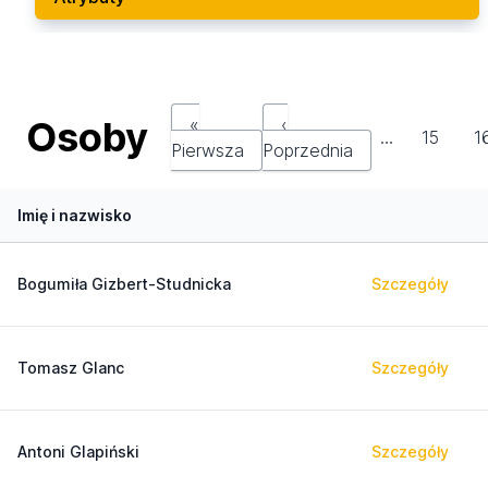
Osoby
«
‹
…
15
1
Pierwsza
Poprzednia
Imię i nazwisko
Bogumiła Gizbert-Studnicka
Szczegóły
Tomasz Glanc
Szczegóły
Antoni Glapiński
Szczegóły