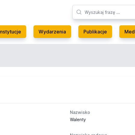
Instytucje
Wydarzenia
Publikacje
Med
Nazwisko
Walenty