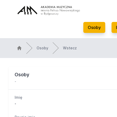
Osoby
Osoby
Wstecz
Osoby
-
Imię
-