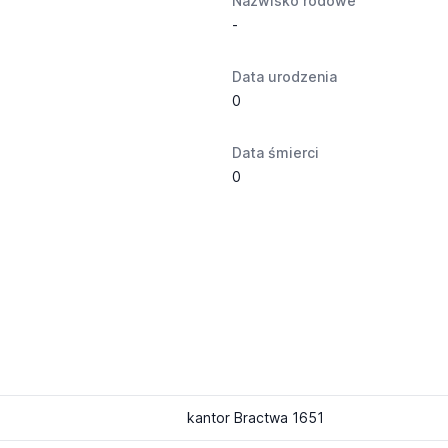
Nazwisko rodowe
-
Data urodzenia
0
Data śmierci
0
kantor Bractwa 1651