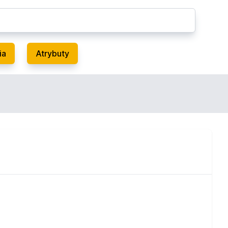
ia
Atrybuty