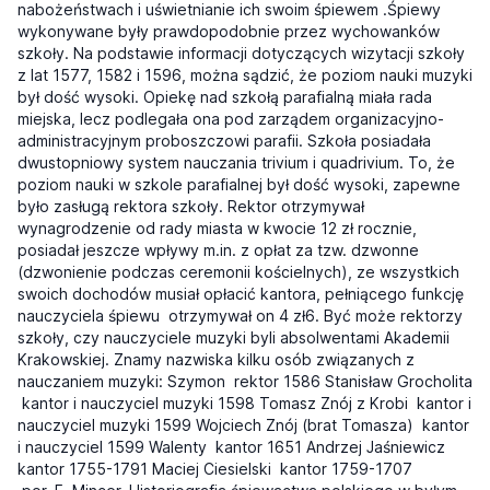
nabożeństwach i uświetnianie ich swoim śpiewem .Śpiewy
wykonywane były prawdopodobnie przez wychowanków
szkoły. Na podstawie informacji dotyczących wizytacji szkoły
z lat 1577, 1582 i 1596, można sądzić, że poziom nauki muzyki
był dość wysoki. Opiekę nad szkołą parafialną miała rada
miejska, lecz podlegała ona pod zarządem organizacyjno-
administracyjnym proboszczowi parafii. Szkoła posiadała
dwustopniowy system nauczania trivium i quadrivium. To, że
poziom nauki w szkole parafialnej był dość wysoki, zapewne
było zasługą rektora szkoły. Rektor otrzymywał
wynagrodzenie od rady miasta w kwocie 12 zł rocznie,
posiadał jeszcze wpływy m.in. z opłat za tzw. dzwonne
(dzwonienie podczas ceremonii kościelnych), ze wszystkich
swoich dochodów musiał opłacić kantora, pełniącego funkcję
nauczyciela śpiewu  otrzymywał on 4 zł6. Być może rektorzy
szkoły, czy nauczyciele muzyki byli absolwentami Akademii
Krakowskiej. Znamy nazwiska kilku osób związanych z
nauczaniem muzyki: Szymon  rektor 1586 Stanisław Grocholita
 kantor i nauczyciel muzyki 1598 Tomasz Znój z Krobi  kantor i
nauczyciel muzyki 1599 Wojciech Znój (brat Tomasza)  kantor
i nauczyciel 1599 Walenty  kantor 1651 Andrzej Jaśniewicz 
kantor 1755-1791 Maciej Ciesielski  kantor 1759-1707