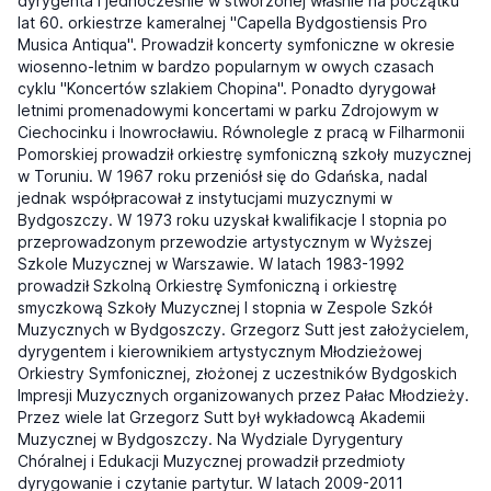
dyrygenta i jednocześnie w stworzonej właśnie na początku
lat 60. orkiestrze kameralnej "Capella Bydgostiensis Pro
Musica Antiqua". Prowadził koncerty symfoniczne w okresie
wiosenno-letnim w bardzo popularnym w owych czasach
cyklu "Koncertów szlakiem Chopina". Ponadto dyrygował
letnimi promenadowymi koncertami w parku Zdrojowym w
Ciechocinku i Inowrocławiu. Równolegle z pracą w Filharmonii
Pomorskiej prowadził orkiestrę symfoniczną szkoły muzycznej
w Toruniu. W 1967 roku przeniósł się do Gdańska, nadal
jednak współpracował z instytucjami muzycznymi w
Bydgoszczy. W 1973 roku uzyskał kwalifikacje I stopnia po
przeprowadzonym przewodzie artystycznym w Wyższej
Szkole Muzycznej w Warszawie. W latach 1983-1992
prowadził Szkolną Orkiestrę Symfoniczną i orkiestrę
smyczkową Szkoły Muzycznej I stopnia w Zespole Szkół
Muzycznych w Bydgoszczy. Grzegorz Sutt jest założycielem,
dyrygentem i kierownikiem artystycznym Młodzieżowej
Orkiestry Symfonicznej, złożonej z uczestników Bydgoskich
Impresji Muzycznych organizowanych przez Pałac Młodzieży.
Przez wiele lat Grzegorz Sutt był wykładowcą Akademii
Muzycznej w Bydgoszczy. Na Wydziale Dyrygentury
Chóralnej i Edukacji Muzycznej prowadził przedmioty
dyrygowanie i czytanie partytur. W latach 2009-2011