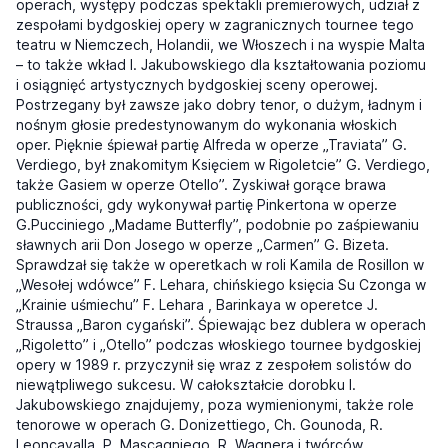
operach, występy podczas spektakli premierowych, udział z
zespołami bydgoskiej opery w zagranicznych tournee tego
teatru w Niemczech, Holandii, we Włoszech i na wyspie Malta
– to także wkład I. Jakubowskiego dla kształtowania poziomu
i osiągnięć artystycznych bydgoskiej sceny operowej.
Postrzegany był zawsze jako dobry tenor, o dużym, ładnym i
nośnym głosie predestynowanym do wykonania włoskich
oper. Pięknie śpiewał partię Alfreda w operze „Traviata” G.
Verdiego, był znakomitym Księciem w Rigoletcie” G. Verdiego,
także Gasiem w operze Otello”. Zyskiwał gorące brawa
publiczności, gdy wykonywał partię Pinkertona w operze
G.Pucciniego „Madame Butterfly”, podobnie po zaśpiewaniu
sławnych arii Don Josego w operze „Carmen” G. Bizeta.
Sprawdzał się także w operetkach w roli Kamila de Rosillon w
„Wesołej wdówce” F. Lehara, chińskiego księcia Su Czonga w
„Krainie uśmiechu” F. Lehara , Barinkaya w operetce J.
Straussa „Baron cygański”. Śpiewając bez dublera w operach
„Rigoletto” i „Otello” podczas włoskiego tournee bydgoskiej
opery w 1989 r. przyczynił się wraz z zespołem solistów do
niewątpliwego sukcesu. W całokształcie dorobku I.
Jakubowskiego znajdujemy, poza wymienionymi, także role
tenorowe w operach G. Donizettiego, Ch. Gounoda, R.
Leoncavalla, P. Mascagniego, R. Wagnera i twórców