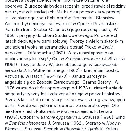
poszerza swoje sceniczne emploi także o liczne role
operowe. Z urodzenia bydgoszczanin, przedstawiciel rodziny
o muzycznych tradycjach. Matka ojca pochodziła w prostej
linii ze słynnego rodu Schubertów. Brat matki - Stanisław
Winiecki był cenionym śpiewakiem w Operze Poznańskiej.
Pianistka Irena Skabar-Galon była jego rodzoną siostrą. W
1956 r. przyjęty do chóru Studia Operowego. Po czterech
latach debiutuje w partii solowej. Tworzy z wielkim aktorskim
zacięciem i wokalną sprawnością postać Fricko w
Życiu
paryskim
J. Offenbacha (1960). W roku następnym bawi
publiczność jako książę Gigi w
Zemście nietoperza
J. Straussa
(1961). Reżyser Jerzy Walden obsadza go w
Ciekawskich
niewiastach
E. Wolfa-Ferrariego (1962) - kreuje tam postać
Astrubale. W latach (1964-1973) - Janusz Barczyński,
angażuje się do Zespołu Estradowego "Czarne Berety". W
1976 wraca do chóru operowego od 1978 r. uśmiecha się do
niego artystyczny los i zaliczony zostaje w poczet solistów.
Przez 8 lat - aż do emerytury - zaśpiewał szereg znaczących
partii. Przede wszystkim w repertuarze operetkowym. Oto
niektóre z nich: Pułkownik w
Krainie uśmiechu
F. Lehara
(1978), Ottokar w
Baronie cygańskim
J. Straussa (1980), Blind
w
Zemście nietoperza
J. Straussa (1982), Sterano w
Nocy w
Wenecji
J. Straussa, Schnek w
Ptaszniku z Tyrolu
K. Zellera