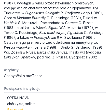
(1987). Wystąpił w wielu przedstawieniach operowych,
kreując w nich charakterystyczne role drugoplanowe. Był
Triquetem w
Eugeniuszu Onieginie
P. Czajkowskiego (1980),
Goro w
Madame Butterfly
G. Pucciniego (1981), Dzidzi w
Hrabinie
S. Moniuszki, Romendado w
Carmen
G. Bizeta
(1983), a także - w
Weselu Figara
W.A. Mozarta (1979), w
Tosce
G. Pucciniego,
Balu maskowym, Rigoletcie
G. Verdiego
(1986), a także w
Przemysławie II
H. Swolkienia (1986).
Ostatnie jego premiery przed odejściem na emeryturę to:
Wesoła wdówka
F. Lehara (1988) i
Otello
G. Verdiego (1989).
Wg. Zdzisław Pruss,
Barczyński Janusz,
[hasło w:]
Bydgoski
Leksykon Operowy
, pod red. Z. Prussa, Bydgoszcz 2002
Atrybuty
Osoby:Wokalista:Tenor
Powiązane instytucje
OPERA NOVA
chórzysta, solista
Szczegóły