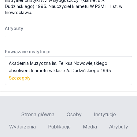
instrymentalistyki AM w Bydgoszczy (klarnet u A.
Dudzińskiego) 1995. Nauczyciel klarnetu W PSM I i II st. w
Inowrocławiu.
Atrybuty
-
Powiązane instytucje
Akademia Muzyczna im. Feliksa Nowowiejskiego
absolwent klarnetu w klasie A. Dudzińskiego 1995
Szczegóły
Strona główna
Osoby
Instytucje
Wydarzenia
Publikacje
Media
Atrybuty