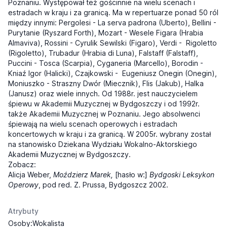
Poznaniu. Występował też gościnnie na wielu scenach i
estradach w kraju i za granicą. Ma w repertuarze ponad 50 ról
między innymi: Pergolesi - La serva padrona (Uberto), Bellini -
Purytanie (Ryszard Forth), Mozart - Wesele Figara (Hrabia
Almaviva), Rossini - Cyrulik Sewilski (Figaro), Verdi - Rigoletto
(Rigoletto), Trubadur (Hrabia di Luna), Falstaff (Falstaff),
Puccini - Tosca (Scarpia), Cyganeria (Marcello), Borodin -
Kniaź Igor (Halicki), Czajkowski - Eugeniusz Onegin (Onegin),
Moniuszko - Straszny Dwór (Miecznik), Flis (Jakub), Halka
(Janusz) oraz wiele innych. Od 1988r. jest nauczycielem
śpiewu w Akademii Muzycznej w Bydgoszczy i od 1992r.
także Akademii Muzycznej w Poznaniu. Jego absolwenci
śpiewają na wielu scenach operowych i estradach
koncertowych w kraju i za granicą. W 2005r. wybrany został
na stanowisko Dziekana Wydziału Wokalno-Aktorskiego
Akademii Muzycznej w Bydgoszczy.
Zobacz:
Alicja Weber,
Moździerz Marek,
[hasło w:]
Bydgoski Leksykon
Operowy
,
pod red. Z. Prussa, Bydgoszcz 2002.
Atrybuty
Osoby:Wokalista