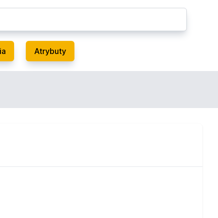
ia
Atrybuty