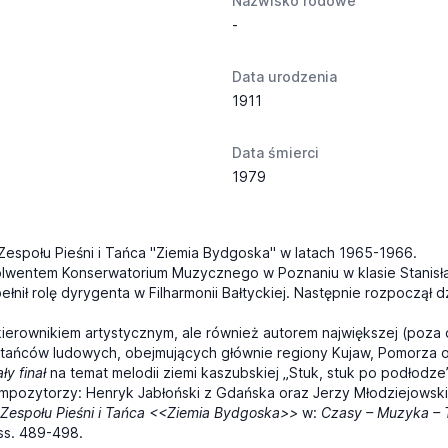
Nazwisko rodowe
-
Data urodzenia
1911
Data śmierci
1979
Zespołu Pieśni i Tańca "Ziemia Bydgoska" w latach 1965-1966.
absolwentem Konserwatorium Muzycznego w Poznaniu w klasie Stani
ełnił rolę dyrygenta w Filharmonii Bałtyckiej. Następnie rozpoczą
 kierownikiem artystycznym, ale również autorem największej (poz
 tańców ludowych, obejmujących głównie regiony Kujaw, Pomorza or
ły finał
na temat melodii ziemi kaszubskiej „Stuk, stuk po podłodze
mpozytorzy: Henryk Jabłoński z Gdańska oraz Jerzy Młodziejowski
Zespołu Pieśni i Tańca <<Ziemia Bydgoska>>
w:
Czasy – Muzyka – 
ss. 489-498.