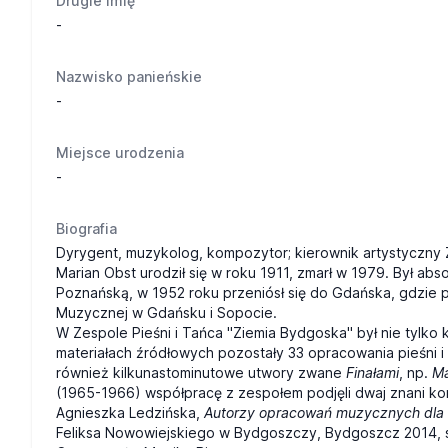
Drugie imię
-
Nazwisko panieńskie
-
Miejsce urodzenia
-
Biografia
Dyrygent, muzykolog, kompozytor; kierownik artystyczny 
Marian Obst urodził się w roku 1911, zmarł w 1979. Był 
Poznańską, w 1952 roku przeniósł się do Gdańska, gdzie p
Muzycznej w Gdańsku i Sopocie.
W Zespole Pieśni i Tańca "Ziemia Bydgoska" był nie tylko
materiałach źródłowych pozostały 33 opracowania pieśni i
również kilkunastominutowe utwory zwane
Finałami
, np.
Ma
(1965-1966) współpracę z zespołem podjęli dwaj znani ko
Agnieszka Ledzińska,
Autorzy opracowań muzycznych dla 
Feliksa Nowowiejskiego w Bydgoszczy, Bydgoszcz 2014, 