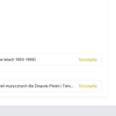
(w latach 1965-1966)
Szczegóły
Agnieszka Ledzińska, Autorzy opracowań muzycznych dla Zespołu Pieśni i Tańca <<Ziemia Bydgoska>>
Szczegóły