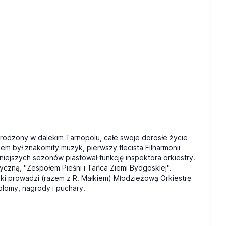
rodzony w dalekim Tarnopolu, całe swoje dorosłe życie
m był znakomity muzyk, pierwszy flecista Filharmonii
niejszych sezonów piastował funkcję inspektora orkiestry.
ną, "Zespołem Pieśni i Tańca Ziemi Bydgoskiej".
ski prowadzi (razem z R. Małkiem) Młodzieżową Orkiestrę
plomy, nagrody i puchary.