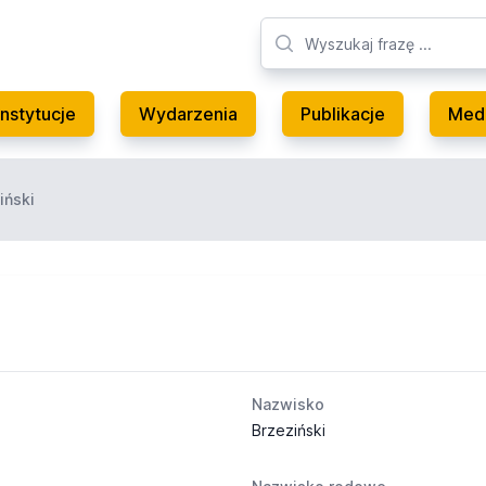
Instytucje
Wydarzenia
Publikacje
Med
iński
Nazwisko
Brzeziński