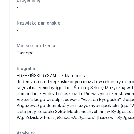
Drugie imię
-
Nazwisko panieńskie
-
Miejsce urodzenia
Tarnopol
Biografia
BRZEZIŃSKI RYSZARD - klarnecista.
Jeden z najbardziej zasłużonych muzyków orkiestry opero
spędził na ziemi bydgoskiej. Średnią Szkołę Muzyczną w T
Pomorskiej - Feliks Tomaszewski. Pierwszym przedstawienie
Brzezińskiego współpracował z "Estradą Bydgoską", Zes
Angażował go do niektórych muzycznych spektakli (np. "Ws
Dętą przy Zespole Szkół Mechanicznych nr l w Bydgoszczy
Wg. Zdzisław Pruss,
Brzeziński Ryszard,
[hasło w:]
Bydgosk
Atrybuty