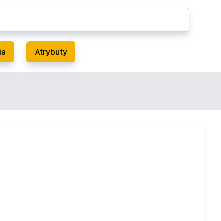
ia
Atrybuty