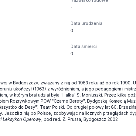
Nazwisko rodowe
-
Data urodzenia
0
Data śmierci
0
wej w Bydgoszczy, związany z nią od 1963 roku aż po rok 1990. U
oruniu ukończył (1963) z wyróżnieniem, a jego pedagogiem i mistrze
m, w którym brał udział była "Halka" S. Moniuszki. Przez kilka póź
połem Rozrywkowym POW "Czarne Berety", Bydgoską Komedią Muzycz
zystko do Desy") Teatr Polski. Od drugiej połowy lat 80. Brzeziń
. Jeździł z nią po Polsce, zdobywając na licznych przeglądach dy
i Leksykon Operowy
, pod red. Z. Prussa, Bydgoszcz 2002