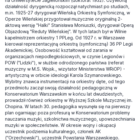
na Uniwersytecie Jagiellońskim (doktorat 1932). Ożywioną
działalność dyrygencką rozpoczął natychmiast po studiach,
m.in. 1925-27 dyrygował Wileńską Orkiestrą Symfoniczną, w
Operze Wileńskiej przygotował muzycznie oryginalną 2-
aktową wersję "Halki" Stanisława Moniuszki, dyrygował Operą
Objazdową "Reduty Wileńskiej". W tych latach był w Wilnie
kapelmistrzem orkiestry 1 PPLeg. Od 1927 r. w Warszawie
kierował reprezentacyjną orkiestrą (symfoniczną) 36 PP Legii
Akademickiej. Osobowość kształtował od zarania w
organizacjach niepodległościowych, w czynie Legionów i
POW ("Lidzki"), w służbie odrodzonego państwa (referat
muzyczny w M.S. Wojsk., wizytator Ministerstwa WRiOP) -
artystyczną w orbicie ideologii Karola Szymanowskiego.
Wybitny znawca instrumentacji na orkiestry dęte, od tego
przedmiotu zaczął swoją działalność pedagogiczną w
Konserwatorium Warszawskim w końcu lat dwudziestych,
prowadził również orkiestrę w Wyższej Szkole Muzycznej im.
Chopina. W latach 30. pedagogika wysunęła się na pierwszy
plan ogarniając poza profesurą w Konserwatorium problemy
nauczania muzyki, szkolnictwa muzycznego, upowszechniania
muzyki w społeczeństwie. W okresie wojny i okupacji
uczestnik podziemia kulturalnego, członek AK
("Orzechowski"), uczestnik Powstania Warszawskiego.