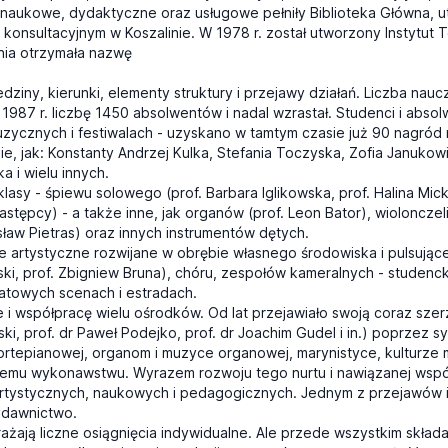
naukowe, dydaktyczne oraz usługowe pełniły Biblioteka Główna, 
 konsultacyjnym w Koszalinie. W 1978 r. został utworzony Instytut 
nia otrzymała nazwę
edziny, kierunki, elementy struktury i przejawy działań. Liczba nau
87 r. liczbę 1450 absolwentów i nadal wzrastał. Studenci i absol
zycznych i festiwalach - uzyskano w tamtym czasie już 90 nagród
ie, jak: Konstanty Andrzej Kulka, Stefania Toczyska, Zofia Januko
 i wielu innych.
sy - śpiewu solowego (prof. Barbara Iglikowska, prof. Halina Mickie
 następcy) - a także inne, jak organów (prof. Leon Bator), wioloncze
ysław Pietras) oraz innych instrumentów dętych.
e artystyczne rozwijane w obrębie własnego środowiska i pulsujące
ski, prof. Zbigniew Bruna), chóru, zespołów kameralnych - studenc
wiatowych scenach i estradach.
 współpracę wielu ośrodków. Od lat przejawiało swoją coraz szerze
wski, prof. dr Paweł Podejko, prof. dr Joachim Gudel i in.) poprze
rtepianowej, organom i muzyce organowej, marynistyce, kulturz
cznemu wykonawstwu. Wyrazem rozwoju tego nurtu i nawiązanej współp
 artystycznych, naukowych i pedagogicznych. Jednym z przejawów 
Wydawnictwo.
żają liczne osiągnięcia indywidualne. Ale przede wszystkim składa