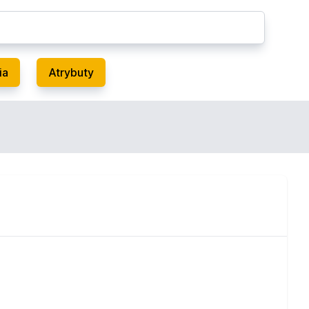
ia
Atrybuty