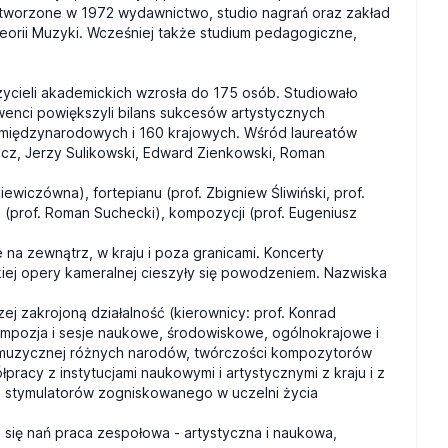
utworzone w 1972 wydawnictwo, studio nagrań oraz zakład
Teorii Muzyki. Wcześniej także studium pedagogiczne,
czycieli akademickich wzrosła do 175 osób. Studiowało
wenci powiększyli bilans sukcesów artystycznych
 międzynarodowych i 160 krajowych. Wśród laureatów
wicz, Jerzy Sulikowski, Edward Zienkowski, Roman
wiczówna), fortepianu (prof. Zbigniew Śliwiński, prof.
li (prof. Roman Suchecki), kompozycji (prof. Eugeniusz
 na zewnątrz, w kraju i poza granicami. Koncerty
kiej opery kameralnej cieszyły się powodzeniem. Nazwiska
j zakrojoną działalność (kierownicy: prof. Konrad
z sympozja i sesje naukowe, środowiskowe, ogólnokrajowe i
e muzycznej różnych narodów, twórczości kompozytorów
racy z instytucjami naukowymi i artystycznymi z kraju i z
i stymulatorów zogniskowanego w uczelni życia
 się nań praca zespołowa - artystyczna i naukowa,