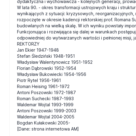
dydaktyczna i wychowawcza - kolejnych generacji, prowad
W lata 90. - okres transformacji ustrojowych kraju i str
wynikających z sytuacji: kryzysowych, reorganizacyjnych,
rozpoczęte w okresie kadencji rektorskiej prof. Romana Su
budowlanych na wielką skalę. W ich wyniku powstały impon
Funkcjonująca i rozwijająca się dalej w warunkach postę
odpowiedniej do wytwarzanych wartości i pełnionej misji, ja
REKTORZY
Jan Ekier 1947-1948
Stefan Śledziński 1948-1951
Władysław Walentynowicz 1951-1952
Florian Dąbrowski 1952-1954
Władysław Bukowiecki 1954-1956
Piotr Rytel 1956-1961
Roman Heising 1961-1972
Antoni Poszowski 1972-1987
Roman Suchecki 1987-1993
Waldemar Wojtal 1993-1999
Antoni Poszowski 1999-2003
Waldemar Wojtal 2004-2005
Bogdan Kułakowski 2005-
[Dane: strona internetowa AM]