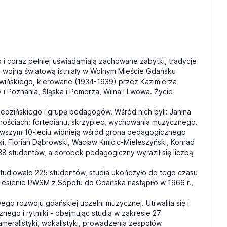
i coraz pełniej uświadamiają zachowane zabytki, tradycje
II wojną światową istniały w Wolnym Mieście Gdańsku
iwińskiego, kierowane (1934-1939) przez Kazimierza
i Poznania, Śląska i Pomorza, Wilna i Lwowa. Życie
dzińskiego i grupę pedagogów. Wśród nich byli: Janina
alnościach: fortepianu, skrzypiec, wychowania muzycznego.
erwszym 10-leciu widnieją wśród grona pedagogicznego
ki, Florian Dąbrowski, Wacław Kmicic-Mieleszyński, Konrad
138 studentów, a dorobek pedagogiczny wyraził się liczbą
, studiowało 225 studentów, studia ukończyło do tego czasu
iesienie PWSM z Sopotu do Gdańska nastąpiło w 1966 r.,
ego rozwoju gdańskiej uczelni muzycznej. Utrwaliła się i
nego i rytmiki - obejmując studia w zakresie 27
meralistyki, wokalistyki, prowadzenia zespołów