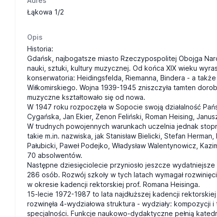
Adres
Łąkowa 1/2
Opis
Historia:
Gdańsk, najbogatsze miasto Rzeczypospolitej Obojga Naro
nauki, sztuki, kultury muzycznej. Od końca XIX wieku wyra
konserwatoria: Heidingsfelda, Riemanna, Bindera - a tak
Wiłkomirskiego. Wojna 1939-1945 zniszczyła tamten dorobek
muzyczne kształtowało się od nowa.
W 1947 roku rozpoczęła w Sopocie swoją działalność Pań
Cygańska, Jan Ekier, Zenon Feliński, Roman Heising, Janu
W trudnych powojennych warunkach uczelnia jednak stopn
takie m.in. nazwiska, jak Stanisław Bielicki, Stefan Herm
Pałubicki, Paweł Podejko, Władysław Walentynowicz, Kazimi
70 absolwentów.
Następne dziesięciolecie przyniosło jeszcze wydatniejsze 
286 osób. Rozwój szkoły w tych latach wymagał rozwinięc
w okresie kadencji rektorskiej prof. Romana Heisinga.
15-lecie 1972-1987 to lata najdłuższej kadencji rektorskie
rozwinęła 4-wydziałowa struktura - wydziały: kompozycji i
specjalności. Funkcje naukowo-dydaktyczne pełnią katedr