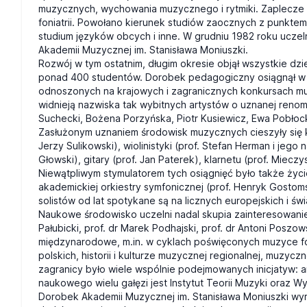
muzycznych, wychowania muzycznego i rytmiki. Zaplecze 
foniatrii. Powołano kierunek studiów zaocznych z punktem
studium języków obcych i inne. W grudniu 1982 roku uczel
Akademii Muzycznej im. Stanisława Moniuszki.
Rozwój w tym ostatnim, długim okresie objął wszystkie dzi
ponad 400 studentów. Dorobek pedagogiczny osiągnął w 19
odnoszonych na krajowych i zagranicznych konkursach mu
widnieją nazwiska tak wybitnych artystów o uznanej renom
Suchecki, Bożena Porzyńska, Piotr Kusiewicz, Ewa Pobłocka
Zasłużonym uznaniem środowisk muzycznych cieszyły się kla
Jerzy Sulikowski), wiolinistyki (prof. Stefan Herman i jego
Głowski), gitary (prof. Jan Paterek), klarnetu (prof. Miecz
Niewątpliwym stymulatorem tych osiągnięć było także życi
akademickiej orkiestry symfonicznej (prof. Henryk Gostom
solistów od lat spotykane są na licznych europejskich i ś
Naukowe środowisko uczelni nadal skupia zainteresowanie i
Pałubicki, prof. dr Marek Podhajski, prof. dr Antoni Poszo
międzynarodowe, m.in. w cyklach poświęconych muzyce fo
polskich, historii i kulturze muzycznej regionalnej, muzy
zagranicy było wiele wspólnie podejmowanych inicjatyw:
naukowego wielu gałęzi jest Instytut Teorii Muzyki oraz 
Dorobek Akademii Muzycznej im. Stanisława Moniuszki wyra