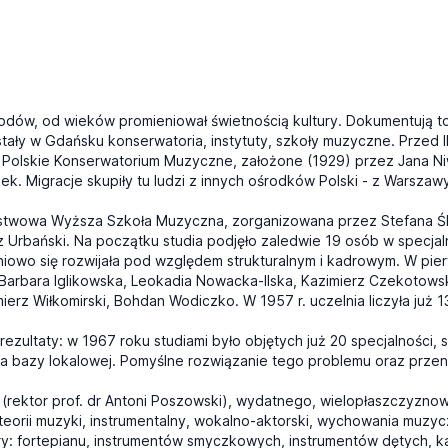
dów, od wieków promieniował świetnością kultury. Dokumentują to 
stały w Gdańsku konserwatoria, instytuty, szkoły muzyczne. Przed 
że Polskie Konserwatorium Muzyczne, założone (1929) przez Jana N
. Migracje skupiły tu ludzi z innych ośrodków Polski - z Warszawy 
stwowa Wyższa Szkoła Muzyczna, zorganizowana przez Stefana Śle
sz Urbański. Na początku studia podjęło zaledwie 19 osób w specj
iowo się rozwijała pod względem strukturalnym i kadrowym. W pi
an, Barbara Iglikowska, Leokadia Nowacka-Ilska, Kazimierz Czekotows
erz Wiłkomirski, Bohdan Wodiczko. W 1957 r. uczelnia liczyła już 
rezultaty: w 1967 roku studiami było objętych już 20 specjalności
ia bazy lokalowej. Pomyślne rozwiązanie tego problemu oraz przen
j (rektor prof. dr Antoni Poszowski), wydatnego, wielopłaszczyznow
 teorii muzyki, instrumentalny, wokalno-aktorski, wychowania muzycz
y: fortepianu, instrumentów smyczkowych, instrumentów dętych, ka