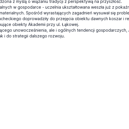
zona z myślą o wiązaniu tradycji z perspektywą na przyszłość.
ukturalnych w gospodarce - uczelnia ukształtowana weszła już z p
 materialnych. Spośród wyrastających zagadnień wysuwał się probl
checkiego doprowadziły do przejęcia obiektu dawnych koszar i real
ujące obiekty Akademii przy ul. Łąkowej.
pującego unowocześnienia, ale i ogólnych tendencji gospodarczych
k i do strategii dalszego rozwoju.