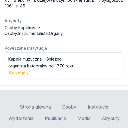
XVIII wieku, w : Z dziejów muzyki polskiej T.III, BTN Bydgoszcz
1961, s. 45
Atrybuty
Osoby:Kapelmistrz
Osoby:Instrumentalista:Organy
Powiązane instytucje
Kapela muzyczna - Gniezno
organista katedralny od 1770 roku
Szczegóły
Strona główna
Osoby
Instytucje
Wydarzenia
Publikacje
Media
Atrybuty