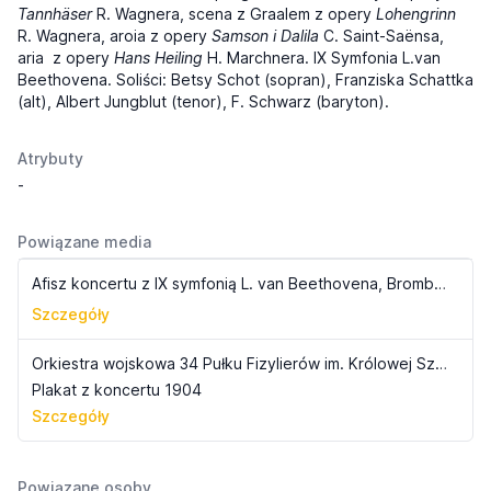
Tannhäser
R. Wagnera, scena z Graalem z opery
Lohengrinn
R. Wagnera, aroia z opery
Samson i Dalila
C. Saint-Saënsa,
aria z opery
Hans Heiling
H. Marchnera. IX Symfonia L.van
Beethovena. Soliści: Betsy Schot (sopran), Franziska Schattka
(alt), Albert Jungblut (tenor), F. Schwarz (baryton).
Atrybuty
-
Powiązane media
Afisz koncertu z IX symfonią L. van Beethovena, Bromberg (Bydgoszcz) 1904
Szczegóły
Orkiestra wojskowa 34 Pułku Fizylierów im. Królowej Szwecji Wiktorii, Füsilier-Regiment Königin Viktoria von Schweden nr. 34
Plakat z koncertu 1904
Szczegóły
Powiązane osoby