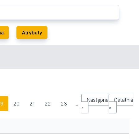
ia
Atrybuty
Następna
Ostatnia
19
20
21
22
23
…
›
»