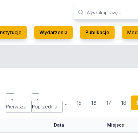
Instytucje
Wydarzenia
Publikacje
Med
«
‹
…
15
16
17
18
Pierwsza
Poprzednia
Data
Miejsce