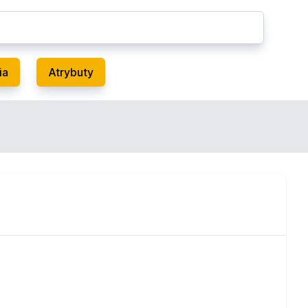
ia
Atrybuty