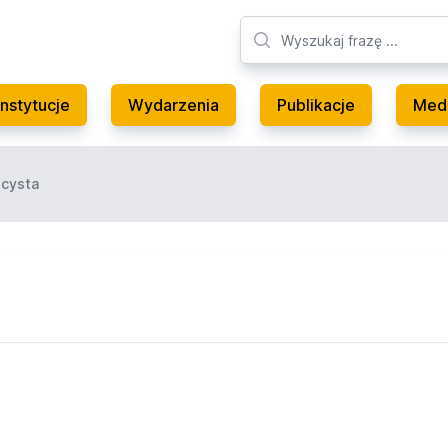
Instytucje
Wydarzenia
Publikacje
Med
icysta