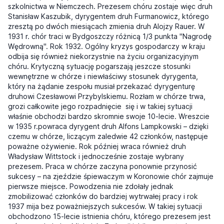
szkolnictwa w Niemczech. Prezesem chóru zostaje więc druh
Stanisław Kaszubik, dyrygentem druh Furmanowicz, którego
zresztą po dwóch miesiącach zmienia druh Alojzy Rauer. W
1931 r. chór traci w Bydgoszczy różnicą 1/3 punkta "Nagrodę
Wędrowną". Rok 1932. Ogólny kryzys gospodarczy w kraju
odbija się również niekorzystnie na życiu organizacyjnym
chóru. Krytyczną sytuację pogarszają jeszcze stosunki
wewnętrzne w chórze i niewłaściwy stosunek dyrygenta,
który na żądanie zespołu musiał przekazać dyrygenturę
druhowi Czesławowi Przybylskiemu. Rozłam w chórze trwa,
grozi całkowite jego rozpadnięcie się i w takiej sytuacji
właśnie obchodzi bardzo skromnie swoje 10-lecie. Wreszcie
w 1935 r.powraca dyrygent druh Alfons Lampkowski – dzięki
czemu w chórze, liczącym zaledwie 42 członków, następuje
poważne ożywienie. Rok później wraca również druh
Władysław Wittstock i jednocześnie zostaje wybrany
prezesem. Praca w chórze zaczyna ponownie przynosić
sukcesy – na zjeździe śpiewaczym w Koronowie chór zajmuje
pierwsze miejsce. Powodzenia nie zdołały jednak
zmobilizować członków do bardziej wytrwałej pracy i rok
1937 mija bez poważniejszych sukcesów. W takiej sytuacji
obchodzono 15-lecie istnienia chóru, którego prezesem jest