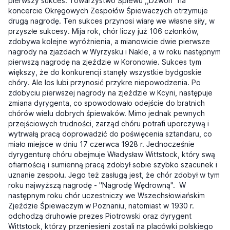
pierwszy sukces. Towarzystwo Śpiewu ,,Dzwon” na
koncercie Okręgowych Zespołów Śpiewaczych otrzymuje
drugą nagrodę. Ten sukces przynosi wiarę we własne siły, w
przyszłe sukcesy. Mija rok, chór liczy już 106 członków,
zdobywa kolejne wyróżnienia, a mianowicie dwie pierwsze
nagrody na zjazdach w Wyrzysku i Nakle, a w roku następnym
pierwszą nagrodę na zjeździe w Koronowie. Sukces tym
większy, że do konkurencji stanęły wszystkie bydgoskie
chóry. Ale los lubi przynosić przykre niepowodzenia. Po
zdobyciu pierwszej nagrody na zjeździe w Kcyni, następuje
zmiana dyrygenta, co spowodowało odejście do bratnich
chórów wielu dobrych śpiewaków. Mimo jednak pewnych
przejściowych trudności, zarząd chóru potrafi uporczywą i
wytrwałą pracą doprowadzić do poświęcenia sztandaru, co
miało miejsce w dniu 17 czerwca 1928 r. Jednocześnie
dyrygenturę chóru obejmuje Władysław Wittstock, który swą
ofiarnością i sumienną pracą zdobył sobie szybko szacunek i
uznanie zespołu. Jego też zasługą jest, że chór zdobył w tym
roku najwyższą nagrodę - "Nagrodę Wędrowną". W
następnym roku chór uczestniczy we Wszechsłowiańskim
Zjeździe Śpiewaczym w Poznaniu, natomiast w 1930 r.
odchodzą druhowie prezes Piotrowski oraz dyrygent
Wittstock, którzy przeniesieni zostali na placówki polskiego