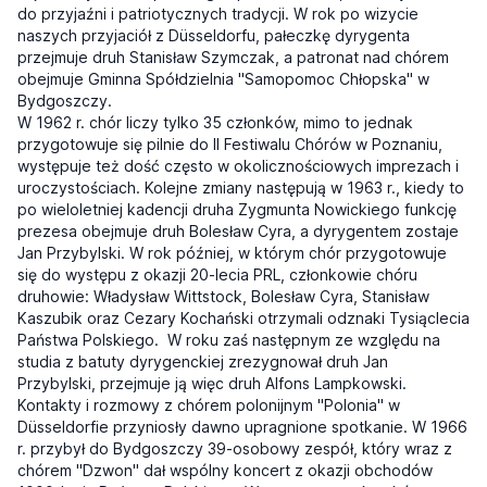
do przyjaźni i patriotycznych tradycji. W rok po wizycie
naszych przyjaciół z Düsseldorfu, pałeczkę dyrygenta
przejmuje druh Stanisław Szymczak, a patronat nad chórem
obejmuje Gminna Spółdzielnia "Samopomoc Chłopska" w
Bydgoszczy.
W 1962 r. chór liczy tylko 35 członków, mimo to jednak
przygotowuje się pilnie do II Festiwalu Chórów w Poznaniu,
występuje też dość często w okolicznościowych imprezach i
uroczystościach. Kolejne zmiany następują w 1963 r., kiedy to
po wieloletniej kadencji druha Zygmunta Nowickiego funkcję
prezesa obejmuje druh Bolesław Cyra, a dyrygentem zostaje
Jan Przybylski. W rok później, w którym chór przygotowuje
się do występu z okazji 20-lecia PRL, członkowie chóru
druhowie: Władysław Wittstock, Bolesław Cyra, Stanisław
Kaszubik oraz Cezary Kochański otrzymali odznaki Tysiąclecia
Państwa Polskiego. W roku zaś następnym ze względu na
studia z batuty dyrygenckiej zrezygnował druh Jan
Przybylski, przejmuje ją więc druh Alfons Lampkowski.
Kontakty i rozmowy z chórem polonijnym "Polonia" w
Düsseldorfie przyniosły dawno upragnione spotkanie. W 1966
r. przybył do Bydgoszczy 39-osobowy zespół, który wraz z
chórem "Dzwon" dał wspólny koncert z okazji obchodów