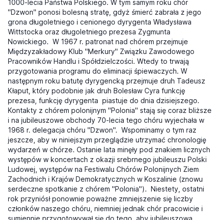
1000-lecia Państwa Polskiego. W tym samym roku chór
"Dzwon" ponosi bolesną stratę, gdyż śmierć zabrała z jego
grona długoletniego i cenionego dyrygenta Władysława
Wittstocka oraz długoletniego prezesa Zygmunta
Nowickiego. W 1967 r. patronat nad chórem przejmuje
Międzyzakładowy Klub "Merkury" Związku Zawodowego
Pracowników Handlu i Spółdzielczości. Wtedy to trwają
przygotowania programu do eliminacji śpiewaczych. W
następnym roku batutę dyrygencką przejmuje druh Tadeusz
Kłaput, który podobnie jak druh Bolesław Cyra funkcję
prezesa, funkcję dyrygenta piastuje do dnia dzisiejszego.
Kontakty z chórem polonijnym "Polonia" stają się coraz bliższe
i na jubileuszowe obchody 70-lecia tego chóru wyjechała w
1968 r. delegacja chóru "Dzwon". Wspominamy o tym raz
jeszcze, aby w niniejszym przeglądzie utrzymać chronologię
wydarzeń w chórze. Ostanie lata minęły pod znakiem licznych
występów w koncertach z okazji srebrnego jubileuszu Polski
Ludowej, występów na Festiwalu Chórów Polonijnych Ziem
Zachodnich i Krajów Demokratycznych w Koszalinie (znowu
serdeczne spotkanie z chórem "Polonia"). Niestety, ostatni
rok przyniósł ponownie poważne zmniejszenie się liczby
członków naszego chóru, niemniej jednak chór pracowicie i
sumiennie przygotowywał się do tego, aby jubileuszowa