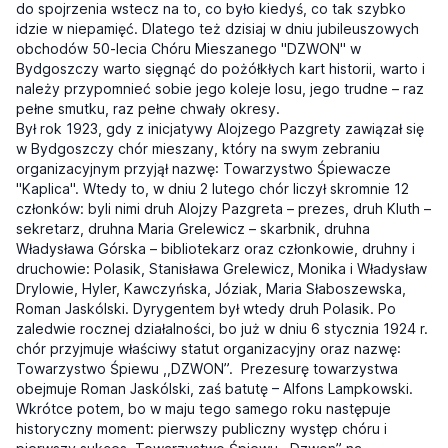
do spojrzenia wstecz na to, co było kiedyś, co tak szybko
idzie w niepamięć. Dlatego też dzisiaj w dniu jubileuszowych
obchodów 50-lecia Chóru Mieszanego "DZWON" w
Bydgoszczy warto sięgnąć do pożółkłych kart historii, warto i
należy przypomnieć sobie jego koleje losu, jego trudne – raz
pełne smutku, raz pełne chwały okresy.
Był rok 1923, gdy z inicjatywy Alojzego Pazgrety zawiązał się
w Bydgoszczy chór mieszany, który na swym zebraniu
organizacyjnym przyjął nazwę: Towarzystwo Śpiewacze
"Kaplica". Wtedy to, w dniu 2 lutego chór liczył skromnie 12
członków: byli nimi druh Alojzy Pazgreta – prezes, druh Kluth –
sekretarz, druhna Maria Grelewicz – skarbnik, druhna
Władysława Górska – bibliotekarz oraz członkowie, druhny i
druchowie: Polasik, Stanisława Grelewicz, Monika i Władysław
Drylowie, Hyler, Kawczyńska, Józiak, Maria Słaboszewska,
Roman Jaskólski. Dyrygentem był wtedy druh Polasik. Po
zaledwie rocznej działalności, bo już w dniu 6 stycznia 1924 r.
chór przyjmuje właściwy statut organizacyjny oraz nazwę:
Towarzystwo Śpiewu ,,DZWON”. Prezesurę towarzystwa
obejmuje Roman Jaskólski, zaś batutę – Alfons Lampkowski.
Wkrótce potem, bo w maju tego samego roku następuje
historyczny moment: pierwszy publiczny występ chóru i