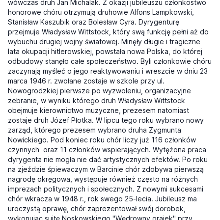
wówczas druh Jan Michalak. Z okazji jubileuszu członkostwo
honorowe chóru otrzymują druhowie Alfons Lampkowski,
Stanisław Kaszubik oraz Bolesław Cyra. Dyrygenturę
przejmuje Władysław Wittstock, który swą funkcję pełni aż do
wybuchu drugiej wojny światowej. Minęły długie i tragiczne
lata okupacji hitlerowskiej, powstała nowa Polska, do której
odbudowy stanęło całe społeczeństwo. Byli członkowie chóru
zaczynają myśleć o jego reaktywowaniu i wreszcie w dniu 23
marca 1946 r. zwołane zostaje w szkole przy ul.
Nowogrodzkiej pierwsze po wyzwoleniu, organizacyjne
zebranie, w wyniku którego druh Władysław Wittstock
obejmuje kierownictwo muzyczne, prezesem natomiast
zostaje druh Józef Płotka. W lipcu tego roku wybrano nowy
zarząd, którego prezesem wybrano druha Zygmunta
Nowickiego. Pod koniec roku chór liczy już 116 członków
czynnych oraz 11 członków wspierających. Wytężona praca
dyrygenta nie mogła nie dać artystycznych efektów. Po roku
na zjeździe śpiewaczym w Barcinie chór zdobywa pierwszą
nagrodę okręgowa, występuje również często na różnych
imprezach politycznych i społecznych. Z nowymi sukcesami
chór wkracza w 1948 r., rok swego 25-lecia. Jubileusz ma
uroczystą oprawę, chór zaprezentował swój dorobek,
wykonując suitę Noskowskiego "Wędrowny grajek" przy