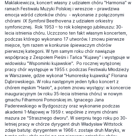
Maklakiewicza, koncert własny z udziałem chóru "Harmonia" w
ramach Festiwalu Muzyki Polskiej i wreszcie – prawdziwa
emocja wśród członków chóru - wykonanie z połączonymi
chórami
IX Symfonii
Beethovena z udziałem orkiestry
symfonicznej. Rok 1953 – to rok kolejnego jubileuszu: 30-
lecia istnienia chóru. Uczczono ten fakt własnym koncertem,
podczas którego wykonano 17 utworów. I znowu pierwsze
miejsce, tym razem w konkursie śpiewaczym chórów
pierwszej kategorii. W tym samym roku chór nawiązuje
współpracę z Zespołem Pieśni i Tańca "Kujawy" i występuje w
widowisku "Wspominki kujawskie". Po rocznej wytężonej
pracy chór występuje w 1955 r. podczas Festiwalu Młodzieży
w Warszawie, gdzie wykonał "Humoreskę kujawską" Floriana
Dąbrowskiego. W roku następnym jeden tylko koncert z
chórem męskim "Hasło", a potem znowu występy: w koncercie
inauguracyjnym (w roku 35-lecia istnienia chóru) w nowym
gmachu Filharmonii Pomorskiej im. Ignacego Jana
Paderewskiego w Bydgoszczy oraz wykonanie podczas
akademii 1-Majowej w 1959 r. wspólnie z innymi chórami
mazura ze "Strasznego dworu". W sierpniu tego roku po 30-
letniej pracy w chórze dyrygent druh Władysław Wittstock
zdaje batutę: dyrygentem w 1966 r. zostaje druh Maryks, w