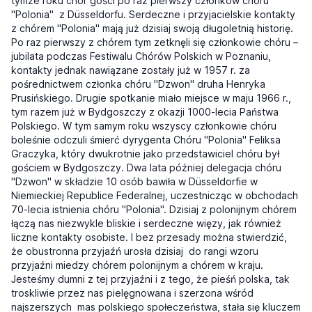
tymże roku chór gości po raz pierwszy członków chóru
"Polonia" z Düsseldorfu. Serdeczne i przyjacielskie kontakty
z chórem "Polonia" mają już dzisiaj swoją długoletnią historię.
Po raz pierwszy z chórem tym zetknęli się członkowie chóru –
jubilata podczas Festiwalu Chórów Polskich w Poznaniu,
kontakty jednak nawiązane zostały już w 1957 r. za
pośrednictwem członka chóru "Dzwon" druha Henryka
Prusińskiego. Drugie spotkanie miało miejsce w maju 1966 r.,
tym razem już w Bydgoszczy z okazji 1000-lecia Państwa
Polskiego. W tym samym roku wszyscy członkowie chóru
boleśnie odczuli śmierć dyrygenta Chóru "Polonia" Feliksa
Graczyka, który dwukrotnie jako przedstawiciel chóru był
gościem w Bydgoszczy. Dwa lata później delegacja chóru
"Dzwon" w składzie 10 osób bawiła w Düsseldorfie w
Niemieckiej Republice Federalnej, uczestnicząc w obchodach
70-lecia istnienia chóru "Polonia". Dzisiaj z polonijnym chórem
łączą nas niezwykle bliskie i serdeczne więzy, jak również
liczne kontakty osobiste. I bez przesady można stwierdzić,
że obustronna przyjaźń urosła dzisiaj do rangi wzoru
przyjaźni miedzy chórem polonijnym a chórem w kraju.
Jesteśmy dumni z tej przyjaźni i z tego, że pieśń polska, tak
troskliwie przez nas pielęgnowana i szerzona wśród
najszerszych mas polskiego społeczeństwa, stała się kluczem