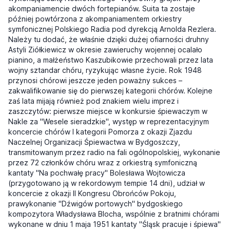
akompaniamencie dwóch fortepianów. Suita ta zostaje
później powtórzona z akompaniamentem orkiestry
symfonicznej Polskiego Radia pod dyrekcją Arnolda Rezlera.
Należy tu dodać, że właśnie dzięki dużej ofiarności druhny
Astyli Ziółkiewicz w okresie zawieruchy wojennej ocalało
pianino, a małżeństwo Kaszubikowie przechowali przez lata
wojny sztandar chóru, ryzykując własne życie. Rok 1948
przynosi chórowi jeszcze jeden poważny sukces –
zakwalifikowanie się do pierwszej kategorii chórów. Kolejne
zaś lata mijają również pod znakiem wielu imprez i
zaszczytów: pierwsze miejsce w konkursie śpiewaczym w
Nakle za "Wesele sieradzkie", występ w reprezentacyjnym
koncercie chórów I kategorii Pomorza z okazji Zjazdu
Naczelnej Organizacji Śpiewactwa w Bydgoszczy,
transmitowanym przez radio na fali ogólnopolskiej, wykonanie
przez 72 członków chóru wraz z orkiestrą symfoniczną
kantaty "Na pochwałę pracy" Bolesława Wojtowicza
(przygotowano ją w rekordowym tempie 14 dni), udział w
koncercie z okazji II Kongresu Obrońców Pokoju,
prawykonanie "Dźwigów portowych" bydgoskiego
kompozytora Władysława Blocha, wspólnie z bratnimi chórami
wykonane w dniu 1 maja 1951 kantaty "Śląsk pracuje i śpiewa"