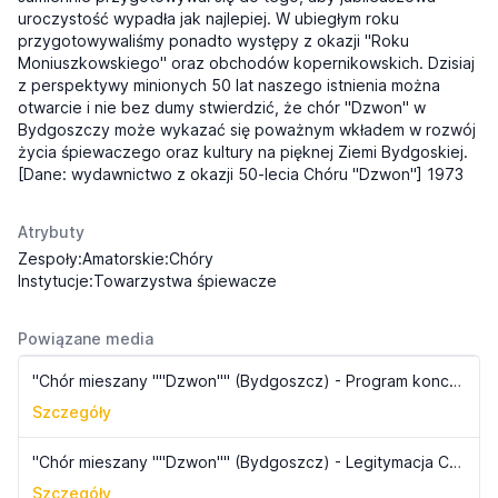
uroczystość wypadła jak najlepiej. W ubiegłym roku
przygotowywaliśmy ponadto występy z okazji "Roku
Moniuszkowskiego" oraz obchodów kopernikowskich. Dzisiaj
z perspektywy minionych 50 lat naszego istnienia można
otwarcie i nie bez dumy stwierdzić, że chór "Dzwon" w
Bydgoszczy może wykazać się poważnym wkładem w rozwój
życia śpiewaczego oraz kultury na pięknej Ziemi Bydgoskiej.
[Dane: wydawnictwo z okazji 50-lecia Chóru "Dzwon"] 1973
Atrybuty
Zespoły:Amatorskie:Chóry
Instytucje:Towarzystwa śpiewacze
Powiązane media
"Chór mieszany ""Dzwon"" (Bydgoszcz) - Program koncertu jubileuszowego"
Szczegóły
"Chór mieszany ""Dzwon"" (Bydgoszcz) - Legitymacja Członkowska"
Szczegóły