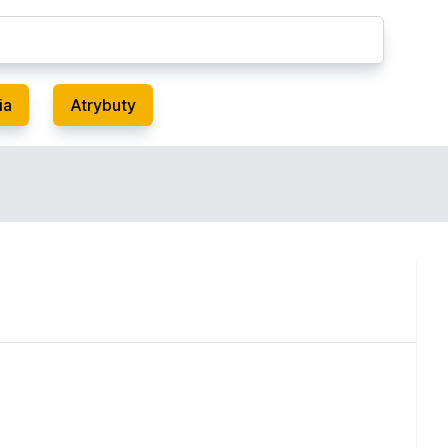
ia
Atrybuty