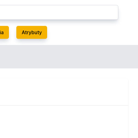
ia
Atrybuty