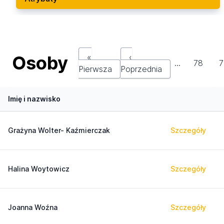
Osoby
«
‹
…
78
7
Pierwsza
Poprzednia
Imię i nazwisko
Grażyna Wolter- Kaźmierczak
Szczegóły
Halina Woytowicz
Szczegóły
Joanna Woźna
Szczegóły