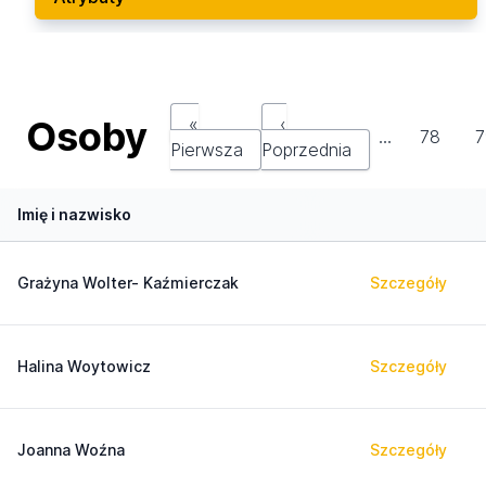
Osoby
«
‹
…
78
7
Pierwsza
Poprzednia
Imię i nazwisko
Grażyna Wolter- Kaźmierczak
Szczegóły
Halina Woytowicz
Szczegóły
Joanna Woźna
Szczegóły