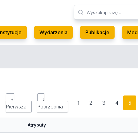
Instytucje
Wydarzenia
Publikacje
Med
«
‹
1
2
3
4
5
Pierwsza
Poprzednia
Atrybuty