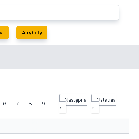
ia
Atrybuty
Następna
Ostatnia
6
7
8
9
…
›
»