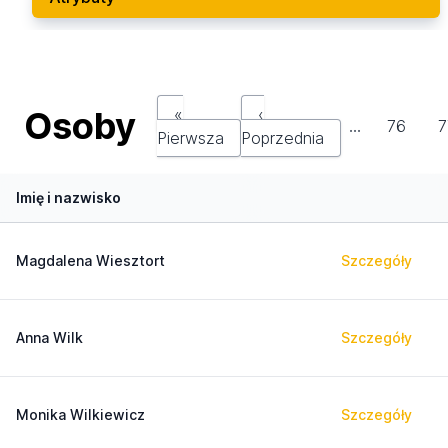
Osoby
«
‹
…
76
7
Pierwsza
Poprzednia
Imię i nazwisko
Magdalena Wiesztort
Szczegóły
Anna Wilk
Szczegóły
Monika Wilkiewicz
Szczegóły