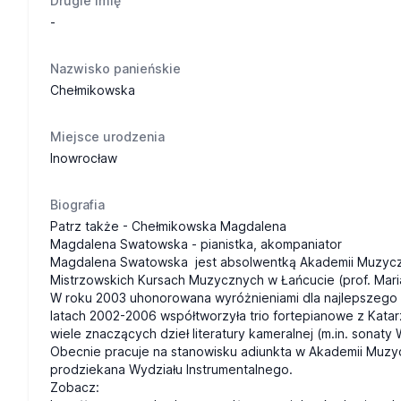
Drugie imię
-
Nazwisko panieńskie
Chełmikowska
Miejsce urodzenia
Inowrocław
Biografia
Patrz także - Chełmikowska Magdalena
Magdalena Swatowska - pianistka, akompaniator
Magdalena Swatowska jest absolwentką Akademii Muzyczne
Mistrzowskich Kursach Muzycznych w Łańcucie (prof. Mar
W roku 2003 uhonorowana wyróżnieniami dla najlepszego
latach 2002-2006 współtworzyła trio fortepianowe z Katar
wiele znaczących dzieł literatury kameralnej (m.in. sonaty
Obecnie pracuje na stanowisku adiunkta w Akademii Muzyc
prodziekana Wydziału Instrumentalnego.
Zobacz: