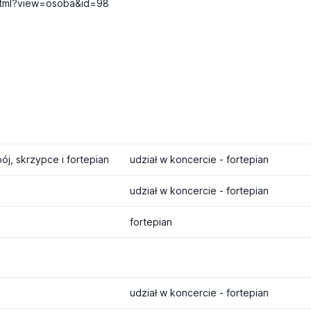
html?view=osoba&id=98
ój, skrzypce i fortepian
udział w koncercie - fortepian
udział w koncercie - fortepian
fortepian
udział w koncercie - fortepian