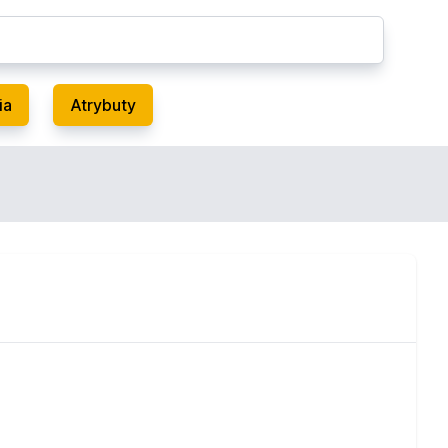
ia
Atrybuty