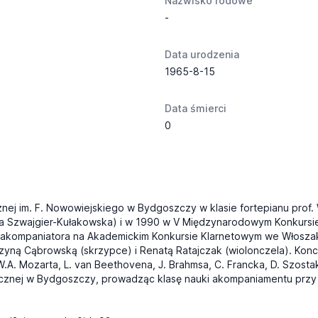
Nazwisko rodowe
-
Data urodzenia
1965-8-15
Data śmierci
0
j im. F. Nowowiejskiego w Bydgoszczy w klasie fortepianu prof. 
ia Szwajgier-Kułakowska) i w 1990 w V Międzynarodowym Konkursie
 akompaniatora na Akademickim Konkursie Klarnetowym we Włoszak
zyną Cąbrowską (skrzypce) i Renatą Ratajczak (wiolonczela). Konc
 W.A. Mozarta, L. van Beethovena, J. Brahmsa, C. Francka, D. Szost
znej w Bydgoszczy, prowadząc klasę nauki akompaniamentu przy Ka