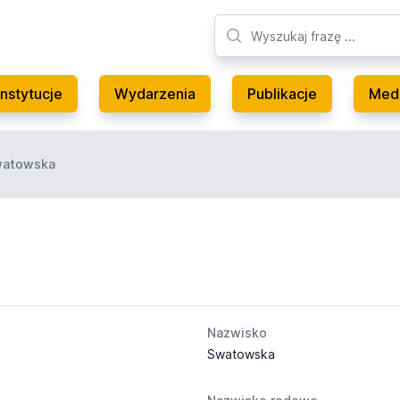
Instytucje
Wydarzenia
Publikacje
Med
watowska
Nazwisko
Swatowska