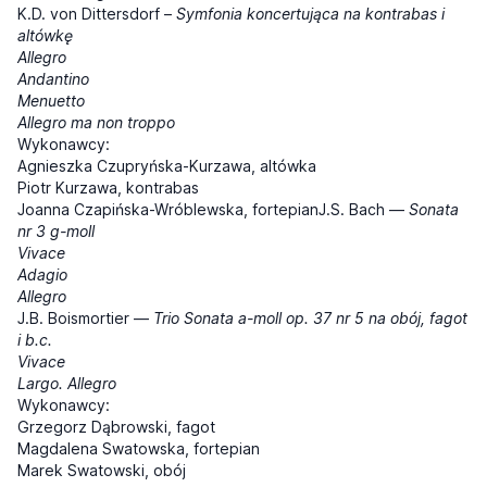
K.D. von Dittersdorf –
Symfonia koncertująca na kontrabas i
altówkę
Allegro
Andantino
Menuetto
Allegro ma non troppo
Wykonawcy:
Agnieszka Czupryńska-Kurzawa, altówka
Piotr Kurzawa, kontrabas
Joanna Czapińska-Wróblewska, fortepianJ.S. Bach —
Sonata
nr 3 g-moll
Vivace
Adagio
Allegro
J.B. Boismortier —
Trio Sonata a-moll op. 37 nr 5 na obój, fagot
i b.c.
Vivace
Largo. Allegro
Wykonawcy:
Grzegorz Dąbrowski, fagot
Magdalena Swatowska, fortepian
Marek Swatowski, obój