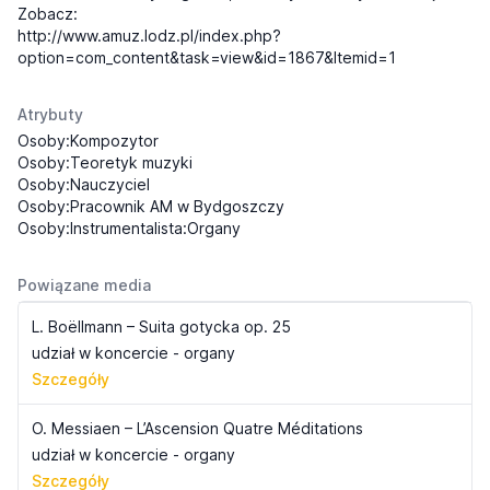
Zobacz:
http://www.amuz.lodz.pl/index.php?
option=com_content&task=view&id=1867&Itemid=1
Atrybuty
Osoby:Kompozytor
Osoby:Teoretyk muzyki
Osoby:Nauczyciel
Osoby:Pracownik AM w Bydgoszczy
Osoby:Instrumentalista:Organy
Powiązane media
L. Boëllmann – Suita gotycka op. 25
udział w koncercie - organy
Szczegóły
O. Messiaen – L’Ascension Quatre Méditations
udział w koncercie - organy
Szczegóły