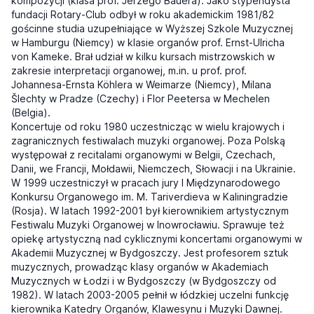
kompozycji (klasa prof. Jerzego Bauera). Jako stypendysta
fundacji Rotary-Club odbył w roku akademickim 1981/82
gościnne studia uzupełniające w Wyższej Szkole Muzycznej
w Hamburgu (Niemcy) w klasie organów prof. Ernst-Ulricha
von Kameke. Brał udział w kilku kursach mistrzowskich w
zakresie interpretacji organowej, m.in. u prof. prof.
Johannesa-Ernsta Köhlera w Weimarze (Niemcy), Milana
Šlechty w Pradze (Czechy) i Flor Peetersa w Mechelen
(Belgia).
Koncertuje od roku 1980 uczestnicząc w wielu krajowych i
zagranicznych festiwalach muzyki organowej. Poza Polską
występował z recitalami organowymi w Belgii, Czechach,
Danii, we Francji, Mołdawii, Niemczech, Słowacji i na Ukrainie.
W 1999 uczestniczył w pracach jury I Międzynarodowego
Konkursu Organowego im. M. Tariverdieva w Kaliningradzie
(Rosja). W latach 1992-2001 był kierownikiem artystycznym
Festiwalu Muzyki Organowej w Inowrocławiu. Sprawuje też
opiekę artystyczną nad cyklicznymi koncertami organowymi w
Akademii Muzycznej w Bydgoszczy. Jest profesorem sztuk
muzycznych, prowadząc klasy organów w Akademiach
Muzycznych w Łodzi i w Bydgoszczy (w Bydgoszczy od
1982). W latach 2003-2005 pełnił w łódzkiej uczelni funkcję
kierownika Katedry Organów, Klawesynu i Muzyki Dawnej.