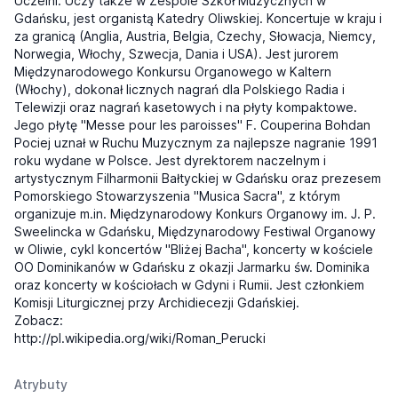
Uczelni. Uczy także w Zespole Szkół Muzycznych w
Gdańsku, jest organistą Katedry Oliwskiej. Koncertuje w kraju i
za granicą (Anglia, Austria, Belgia, Czechy, Słowacja, Niemcy,
Norwegia, Włochy, Szwecja, Dania i USA). Jest jurorem
Międzynarodowego Konkursu Organowego w Kaltern
(Włochy), dokonał licznych nagrań dla Polskiego Radia i
Telewizji oraz nagrań kasetowych i na płyty kompaktowe.
Jego płytę "Messe pour les paroisses" F. Couperina Bohdan
Pociej uznał w Ruchu Muzycznym za najlepsze nagranie 1991
roku wydane w Polsce. Jest dyrektorem naczelnym i
artystycznym Filharmonii Bałtyckiej w Gdańsku oraz prezesem
Pomorskiego Stowarzyszenia "Musica Sacra", z którym
organizuje m.in. Międzynarodowy Konkurs Organowy im. J. P.
Sweelincka w Gdańsku, Międzynarodowy Festiwal Organowy
w Oliwie, cykl koncertów "Bliżej Bacha", koncerty w kościele
OO Dominikanów w Gdańsku z okazji Jarmarku św. Dominika
oraz koncerty w kościołach w Gdyni i Rumii. Jest członkiem
Komisji Liturgicznej przy Archidiecezji Gdańskiej.
Zobacz:
http://pl.wikipedia.org/wiki/Roman_Perucki
Atrybuty