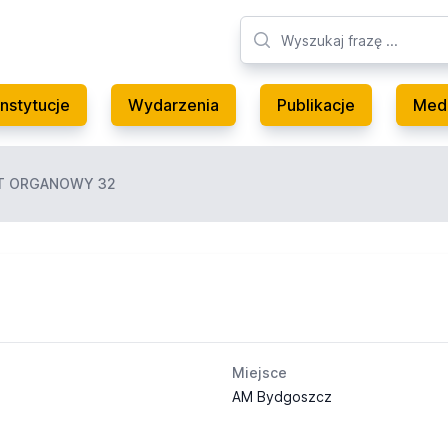
Instytucje
Wydarzenia
Publikacje
Med
T ORGANOWY 32
Miejsce
AM Bydgoszcz