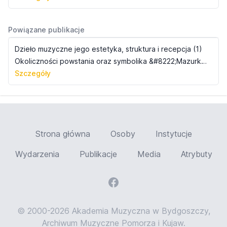
Powiązane publikacje
Dzieło muzyczne jego estetyka, struktura i recepcja (1)
Okoliczności powstania oraz symbolika &#8222;Mazurka e&#8722;moll&#8221; op. 41 Fryderyka Chopina, s. 95-104
Szczegóły
Strona główna
Osoby
Instytucje
Wydarzenia
Publikacje
Media
Atrybuty
© 2000-2026 Akademia Muzyczna w Bydgoszczy,
Archiwum Muzyczne Pomorza i Kujaw.