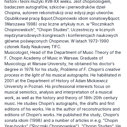
historii i teorii muzyki XVIII-XX wieku. Jest chopinologiem,
badaczem autografów, szkiców i pierwodruków dzieł
Chopina, autorem rekonstrukcji oraz edycji jego utworów.
Opublikował pracę &quot;Chopinowski idiom sonatowy&quot;
(Warszawa 1998) oraz liczne artykuły m.in. w "Rocznikach
Chopinowskich", "Chopin Studies". Uczestniczy w licznych
międzynarodowych kongresach i konferencjach naukowych
głównie poświęconych Chopinowi. W latach 1973-1990
członek Rady Naukowej TIFC.
Musicologist, Head of the Department of Music Theory of the
F. Chopin Academy of Music in Warsaw. Graduate of
Musicology at Warsaw University, he obtained his doctor's
degree in 1978 for his study,
Problems of F. Chopin's creative
process in the light of his musical autographs
. He habilitated in
2001 at the Department of History of Adam Mickiewicz
University in Poznań. His professional interests focus on
musical semiotics, analysis and interpretation of a musical
work, as well as the history and theory of 18th-20th century
music. He studies Chopin's autographs, the drafts and first
editions of his works. He is the author of reconstructions and
editions of Chopin's works. He published the study, Chopin's
sonata idiom (1998) and a number of articles in e.g. "Chopin
Year-books" ("Roczniki Chopinowskie"), "Chopin Studies". He