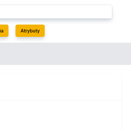
ia
Atrybuty