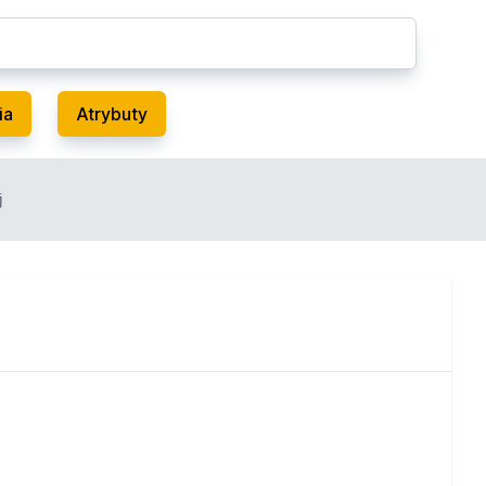
ia
Atrybuty
j