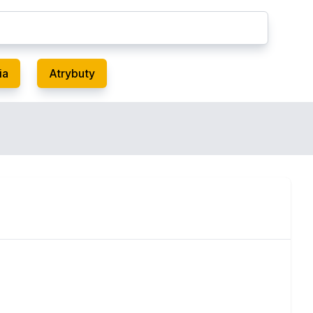
ia
Atrybuty