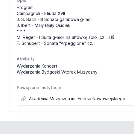
Opis
Program:
Campagnoli - Etiuda XVII
J. S. Bach - III Sonata gambowa g-moll
J. Ibert - Mały Biały Osiołek
* * *
M. Reger - I Suita g-moll na altówkę solo (cz. I i II)
F. Schubert - Sonata "Arpeggione" cz. I
Atrybuty
Wydarzenia:Koncert
Wydarzenia:Bydgoski Wtorek Muzyczny
Powiązane instytucje
Akademia Muzyczna im. Feliksa Nowowiejskiego